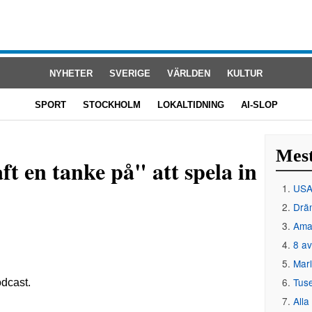
NYHETER
SVERIGE
VÄRLDEN
KULTUR
SPORT
STOCKHOLM
LOKALTIDNING
AI-SLOP
Mest
t en tanke på" att spela in
USA 
Drän
Amat
8 av
Mar
Tus
Alla