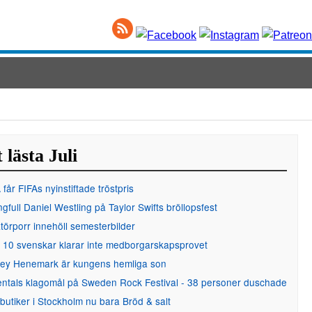
 lästa Juli
får FIFAs nyinstiftade tröstpris
gfull Daniel Westling på Taylor Swifts bröllopsfest
örporr innehöll semesterbilder
 10 svenskar klarar inte medborgarskapsprovet
ley Henemark är kungens hemliga son
entals klagomål på Sweden Rock Festival - 38 personer duschade
 butiker i Stockholm nu bara Bröd & salt