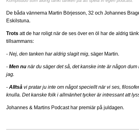
Kompisduo som aldrig tänkt tanken på att spela in egen podcast.
De båda vännerna Martin Börjesson, 32 och Johannes Bragé,
Eskilstuna.
Trots
att de har roligt när de ses över en öl har de aldrig tän
tillsammans:
-
Nej, den tanken har aldrig slagit mig
, säger Martin.
-
Men nu
när du säger det så, det kanske inte är någon dum id
jag.
-
Alltså
vi pratar ju inte om något speciellt när vi ses, filosofe
knulla. Det kanske folk i allmänhet tycker är intressant att ly
Johannes & Martins Podcast har premiär på juldagen.