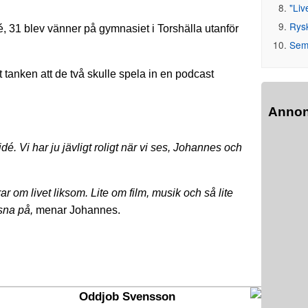
"Liv
Rys
 31 blev vänner på gymnasiet i Torshälla utanför
Seme
kt tanken att de två skulle spela in en podcast
Anno
é. Vi har ju jävligt roligt när vi ses, Johannes och
rar om livet liksom. Lite om film, musik och så lite
ssna på,
menar Johannes.
Oddjob Svensson