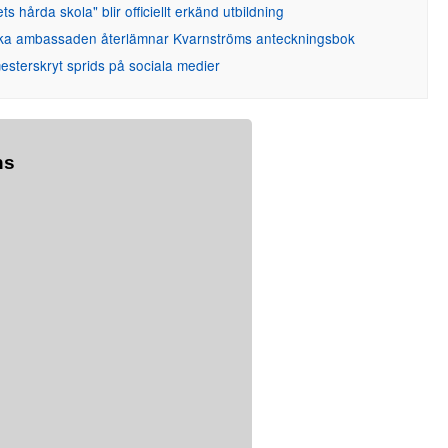
ets hårda skola" blir officiellt erkänd utbildning
ka ambassaden återlämnar Kvarnströms anteckningsbok
sterskryt sprids på sociala medier
ns