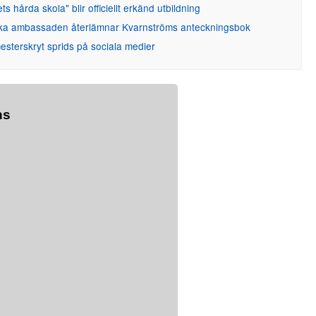
ets hårda skola" blir officiellt erkänd utbildning
ka ambassaden återlämnar Kvarnströms anteckningsbok
sterskryt sprids på sociala medier
ns