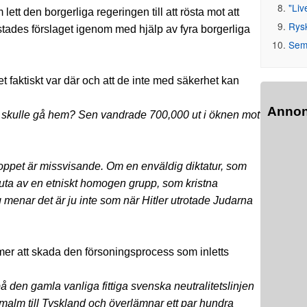
"Liv
lett den borgerliga regeringen till att rösta mot att
Rys
tades förslaget igenom med hjälp av fyra borgerliga
Seme
faktiskt var där och att de inte med säkerhet kan
Anno
 de skulle gå hem? Sen vandrade 700,000 ut i öknen mot
loppet är missvisande. Om en enväldig diktatur, som
skjuta av en etniskt homogen grupp, som kristna
g menar det är ju inte som när Hitler utrotade Judarna
mer att skada den försoningsprocess som inletts
 på den gamla vanliga fittiga svenska neutralitetslinjen
ärnmalm till Tyskland och överlämnar ett par hundra