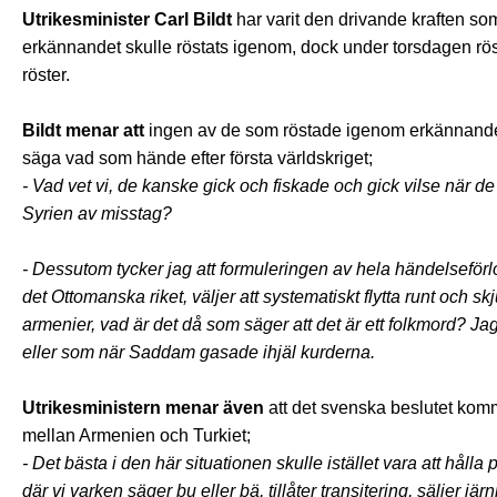
Utrikesminister Carl Bildt
har varit den drivande kraften som 
erkännandet skulle röstats igenom, dock under torsdagen rös
röster.
Bildt menar att
ingen av de som röstade igenom erkännandet 
säga vad som hände efter första världskriget;
- Vad vet vi, de kanske gick och fiskade och gick vilse när
Syrien av misstag?
- Dessutom tycker jag att formuleringen av hela händelseför
det Ottomanska riket, väljer att systematiskt flytta runt och 
armenier, vad är det då som säger att det är ett folkmord? Ja
eller som när Saddam gasade ihjäl kurderna.
Utrikesministern menar även
att det svenska beslutet kom
mellan Armenien och Turkiet;
- Det bästa i den här situationen skulle istället vara att hålla
där vi varken säger bu eller bä, tillåter transitering, säljer j