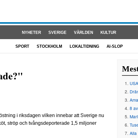
NYHETER
SVERIGE
VÄRLDEN
KULTUR
SPORT
STOCKHOLM
LOKALTIDNING
AI-SLOP
Mest
kade?"
USA 
Drän
Amat
8 av
östning i riksdagen vilken innebar att Sverige nu
Mar
köt, ströp och tvångsdeporterade 1,5 miljoner
Tus
Alla