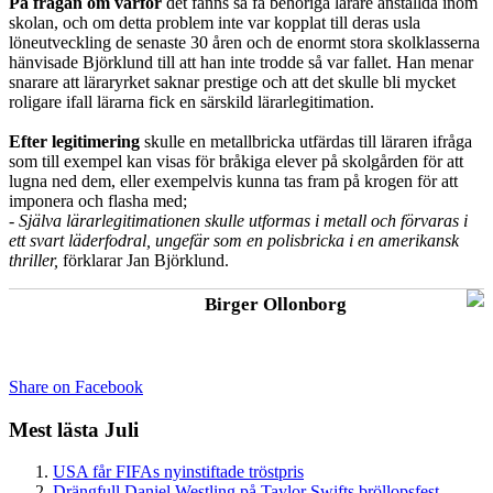
På frågan om varför
det fanns så få behöriga lärare anställda inom
skolan, och om detta problem inte var kopplat till deras usla
löneutveckling de senaste 30 åren och de enormt stora skolklasserna
hänvisade Björklund till att han inte trodde så var fallet. Han menar
snarare att läraryrket saknar prestige och att det skulle bli mycket
roligare ifall lärarna fick en särskild lärarlegitimation.
Efter legitimering
skulle en metallbricka utfärdas till läraren ifråga
som till exempel kan visas för bråkiga elever på skolgården för att
lugna ned dem, eller exempelvis kunna tas fram på krogen för att
imponera och flasha med;
- Själva lärarlegitimationen skulle utformas i metall och förvaras i
ett svart läderfodral, ungefär som en polisbricka i en amerikansk
thriller,
förklarar Jan Björklund.
Birger Ollonborg
Share on Facebook
Mest lästa Juli
USA får FIFAs nyinstiftade tröstpris
Drängfull Daniel Westling på Taylor Swifts bröllopsfest