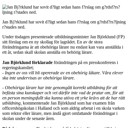
Jan Bj?rklund har sovit d?ligt sedan hans f?rslag om g?rdsf?rs?ljning
r?stades ned.
Under tisdagen presenterade utbildningsminister Jan Björklund (FP)
sitt förslag om en ny skollag för lagrådet. En av de stora
förändringarna är att obehöriga lärare nu endast kan vara anställda i
ett år, sedan skall skolan anställa en behörig lärare.
Jan Björklund förklarade
förändringen på en presskonferens i
regeringskansliet;
- Ingen av oss vill bli opererade av en obehörig läkare. Våra elever
ska inte undervisas av obehöriga lärare.
- Obehöriga lärare har inte genomgått korrekt utbildning för att
befästa sina kunskaper och vet därför inte vad de pratar om, för att
en person meningsfullt ska kunna utöva ett yrke krävs att de har rätt
utbildning,
kommenterade Jan Björklund som har examen från
officershögskolan i Halland och som aldrig arbetat i en skola varken
som rektor eller lärare, men ändå gjort omfattande förändringar i
skolan under de senaste åren.