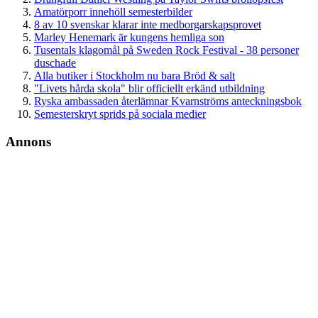
Amatörporr innehöll semesterbilder
8 av 10 svenskar klarar inte medborgarskapsprovet
Marley Henemark är kungens hemliga son
Tusentals klagomål på Sweden Rock Festival - 38 personer
duschade
Alla butiker i Stockholm nu bara Bröd & salt
"Livets hårda skola" blir officiellt erkänd utbildning
Ryska ambassaden återlämnar Kvarnströms anteckningsbok
Semesterskryt sprids på sociala medier
Annons