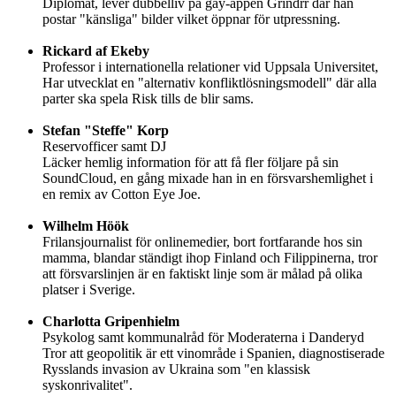
Diplomat, lever dubbelliv på gay-appen Grindrr där han
postar "känsliga" bilder vilket öppnar för utpressning.
Rickard af Ekeby
Professor i internationella relationer vid Uppsala Universitet,
Har utvecklat en "alternativ konfliktlösningsmodell" där alla
parter ska spela Risk tills de blir sams.
Stefan "Steffe" Korp
Reservofficer samt DJ
Läcker hemlig information för att få fler följare på sin
SoundCloud, en gång mixade han in en försvarshemlighet i
en remix av Cotton Eye Joe.
Wilhelm Höök
Frilansjournalist för onlinemedier, bort fortfarande hos sin
mamma, blandar ständigt ihop Finland och Filippinerna, tror
att försvarslinjen är en faktiskt linje som är målad på olika
platser i Sverige.
Charlotta Gripenhielm
Psykolog samt kommunalråd för Moderaterna i Danderyd
Tror att geopolitik är ett vinområde i Spanien, diagnostiserade
Rysslands invasion av Ukraina som "en klassisk
syskonrivalitet".