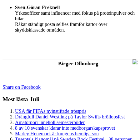
Sven-Göran Freknell
Yrkesofficer samt influencer med fokus på proteinpulver och
bilar
Råkar ständigt posta selfies framför kartor över
skyddsklassade områden.
Birger Ollonborg
Share on Facebook
Mest lästa Juli
USA får FIFAs nyinstiftade tröstpris
Drängfull Daniel Westling på Taylor Swifts bröllopsfest
Amatörporr innehöll semesterbilder
8 av 10 svenskar klarar inte medborgarskapsprovet
Marley Henemark är kungens hemliga son
Tusentals klagomål på Sweden Rock Festival - 38 personer