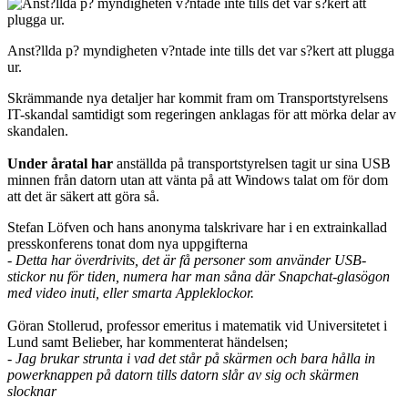
Anst?llda p? myndigheten v?ntade inte tills det var s?kert att plugga
ur.
Skrämmande nya detaljer har kommit fram om Transportstyrelsens
IT-skandal samtidigt som regeringen anklagas för att mörka delar av
skandalen.
Under åratal har
anställda på transportstyrelsen tagit ur sina USB
minnen från datorn utan att vänta på att Windows talat om för dom
att det är säkert att göra så.
Stefan Löfven och hans anonyma talskrivare har i en extrainkallad
presskonferens tonat dom nya uppgifterna
- Detta har överdrivits, det är få personer som använder USB-
stickor nu för tiden, numera har man såna där Snapchat-glasögon
med video inuti, eller smarta Appleklockor.
Göran Stollerud, professor emeritus i matematik vid Universitetet i
Lund samt Belieber, har kommenterat händelsen;
- Jag brukar strunta i vad det står på skärmen och bara hålla in
powerknappen på datorn tills datorn slår av sig och skärmen
slocknar