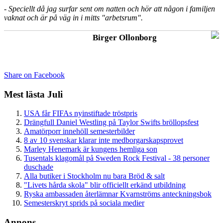
- Speciellt då jag surfar sent om natten och hör att någon i familjen
vaknat och är på väg in i mitts "arbetsrum".
Birger Ollonborg
Share on Facebook
Mest lästa Juli
USA får FIFAs nyinstiftade tröstpris
Drängfull Daniel Westling på Taylor Swifts bröllopsfest
Amatörporr innehöll semesterbilder
8 av 10 svenskar klarar inte medborgarskapsprovet
Marley Henemark är kungens hemliga son
Tusentals klagomål på Sweden Rock Festival - 38 personer
duschade
Alla butiker i Stockholm nu bara Bröd & salt
"Livets hårda skola" blir officiellt erkänd utbildning
Ryska ambassaden återlämnar Kvarnströms anteckningsbok
Semesterskryt sprids på sociala medier
Annons