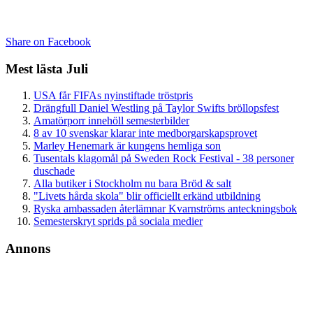
Share on Facebook
Mest lästa Juli
USA får FIFAs nyinstiftade tröstpris
Drängfull Daniel Westling på Taylor Swifts bröllopsfest
Amatörporr innehöll semesterbilder
8 av 10 svenskar klarar inte medborgarskapsprovet
Marley Henemark är kungens hemliga son
Tusentals klagomål på Sweden Rock Festival - 38 personer
duschade
Alla butiker i Stockholm nu bara Bröd & salt
"Livets hårda skola" blir officiellt erkänd utbildning
Ryska ambassaden återlämnar Kvarnströms anteckningsbok
Semesterskryt sprids på sociala medier
Annons