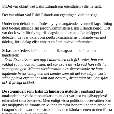
Det var oklart vad Eskil Erlandsson egentligen ville ha sagt.
Under den debatt som fördes nyligen angående eventuell lagstiftning
mot tidelag uttalade sig jordbruksministern Eskil Erlandsson(c). Det
var dock svårt för övriga riksdagsledamöter att tolka inlägget i
debatten, det var oklart om jordbruksministerns uttalande var mot
tidelag, för tidelag eller enbart en återupplevd erfarenhet.
Sebastian Cederschiöld, moderat riksdagsman, berättar om
händelsen;
- Eskil Erlandsson steg upp i talarstolen och fick ordet, han var
väldigt sävlig och långsam, det var svårt att veta vad han ville ha
sagt egentligen. Många riksdagsmän blev överraskade av hans
ingående beskrivning och det kändes som att det var någon sorts
självupplevd erfarenhet som han beskrev, ärligt talat blev jag själv
också jävligt äcklad.
De stönanden som Eskil Erlandsson utstötte
i samband med
uttalandet har väckt misstankar om att det var just en självupplevd
erfarenhet som beksrevs. Men enligt vissa politiska observatörer kan
det möjligtvis ha funnits en kvinna framför honom under talarpodiet,
i någon sorts bisarr rekonstruktion av den kända scenen ur den första