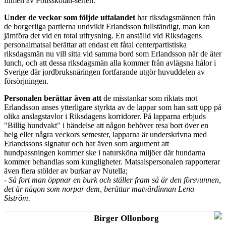
filmen av Polisskolan-serien.
Under de veckor som följde uttalandet
har riksdagsmännen från
de borgerliga partierna undvikit Erlandsson fullständigt, man kan
jämföra det vid en total utfrysning. En anställd vid Riksdagens
personalmatsal berättar att endast ett fåtal centerpartistiska
riksdagsmän nu vill sitta vid samma bord som Erlandsson när de äter
lunch, och att dessa riksdagsmän alla kommer från avlägsna hålor i
Sverige där jordbruksnäringen fortfarande utgör huvuddelen av
försörjningen.
Personalen berättar även att
de misstankar som riktats mot
Erlandsson anses ytterligare styrkta av de lappar som han satt upp på
olika anslagstavlor i Riksdagens korridorer. På lapparna erbjuds
"Billig hundvakt" i händelse att någon behöver resa bort över en
helg eller några veckors semester, lapparna är underskrivna med
Erlandssons signatur och har även som argument att
hundpassningen kommer ske i natursköna miljöer där hundarna
kommer behandlas som kungligheter. Matsalspersonalen rapporterar
även flera stölder av burkar av Nutella;
- Så fort man öppnar en burk och ställer fram så är den försvunnen,
det är någon som norpar dem, berättar matvärdinnan Lena
Siström.
Birger Ollonborg