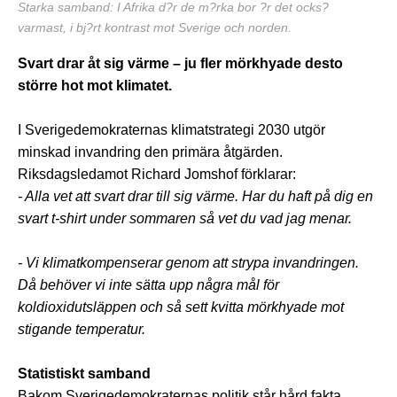
Starka samband: I Afrika d?r de m?rka bor ?r det ocks?
varmast, i bj?rt kontrast mot Sverige och norden.
Svart drar åt sig värme – ju fler mörkhyade desto
större hot mot klimatet.
I Sverigedemokraternas klimatstrategi 2030 utgör
minskad invandring den primära åtgärden.
Riksdagsledamot Richard Jomshof förklarar:
- Alla vet att svart drar till sig värme. Har du haft på dig en
svart t-shirt under sommaren så vet du vad jag menar.
- Vi klimatkompenserar genom att strypa invandringen.
Då behöver vi inte sätta upp några mål för
koldioxidutsläppen och så sett kvitta mörkhyade mot
stigande temperatur.
Statistiskt samband
Bakom Sverigedemokraternas politik står hård fakta.