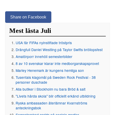
Share on Facebook
Mest lästa Juli
USA får FIFAs nyinstiftade tröstpris
Drängfull Daniel Westling på Taylor Swifts bröllopsfest
Amatörporr innehöll semesterbilder
8 av 10 svenskar klarar inte medborgarskapsprovet
Marley Henemark är kungens hemliga son
Tusentals klagomål på Sweden Rock Festival - 38
personer duschade
Alla butiker i Stockholm nu bara Bröd & salt
"Livets hårda skola" blir officiellt erkänd utbildning
Ryska ambassaden återlämnar Kvarnströms
anteckningsbok
Semesterskryt sprids på sociala medier