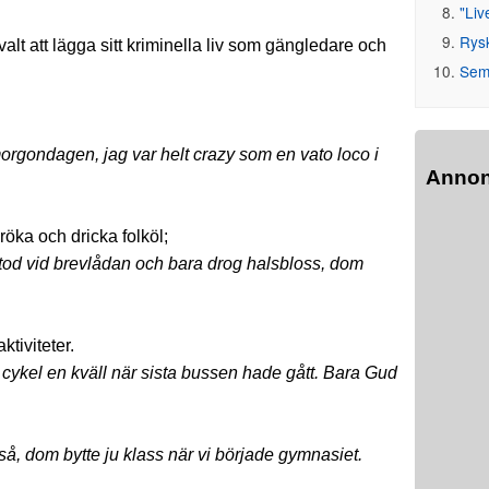
"Liv
Rys
lt att lägga sitt kriminella liv som gängledare och
Seme
morgondagen, jag var helt crazy som en vato loco i
Anno
öka och dricka folköl;
stod vid brevlådan och bara drog halsbloss, dom
ktiviteter.
 cykel en kväll när sista bussen hade gått. Bara Gud
tså, dom bytte ju klass när vi började gymnasiet.