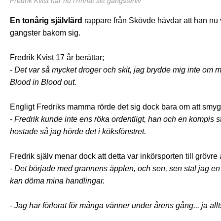
Fredrik Kvist har nu l?mnat sitt gangsterliv
En tonårig självlärd
rappare från Skövde hävdar att han nu va
gangster bakom sig.
Fredrik Kvist 17 år berättar;
- Det var så mycket droger och skit, jag brydde mig inte om 
Blood in Blood out.
Engligt Fredriks mamma rörde det sig dock bara om att smygr
- Fredrik kunde inte ens röka ordentligt, han och en kompis 
hostade så jag hörde det i köksfönstret.
Fredrik själv menar dock att detta var inkörsporten till grövre a
- Det började med grannens äpplen, och sen, sen stal jag en
kan döma mina handlingar.
- Jag har förlorat för många vänner under årens gång... ja all