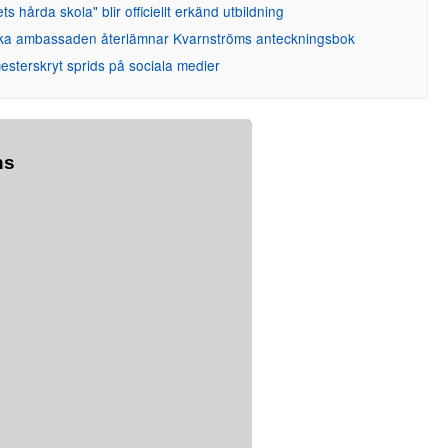
ets hårda skola" blir officiellt erkänd utbildning
ka ambassaden återlämnar Kvarnströms anteckningsbok
sterskryt sprids på sociala medier
ns