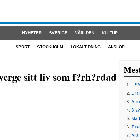
NYHETER
SVERIGE
VÄRLDEN
KULTUR
SPORT
STOCKHOLM
LOKALTIDNING
AI-SLOP
Mest
verge sitt liv som f?rh?rdad
USA 
Drän
Amat
8 av
Mar
Tus
Alla