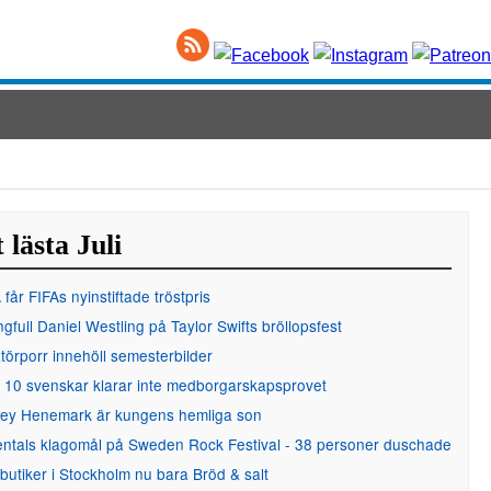
 lästa Juli
får FIFAs nyinstiftade tröstpris
gfull Daniel Westling på Taylor Swifts bröllopsfest
örporr innehöll semesterbilder
 10 svenskar klarar inte medborgarskapsprovet
ley Henemark är kungens hemliga son
entals klagomål på Sweden Rock Festival - 38 personer duschade
 butiker i Stockholm nu bara Bröd & salt