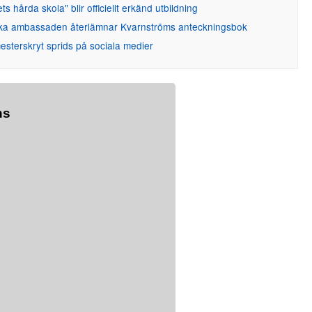
ets hårda skola" blir officiellt erkänd utbildning
ka ambassaden återlämnar Kvarnströms anteckningsbok
sterskryt sprids på sociala medier
ns