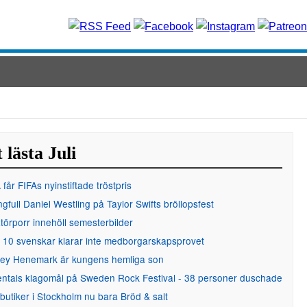
 lästa Juli
får FIFAs nyinstiftade tröstpris
gfull Daniel Westling på Taylor Swifts bröllopsfest
örporr innehöll semesterbilder
 10 svenskar klarar inte medborgarskapsprovet
ley Henemark är kungens hemliga son
entals klagomål på Sweden Rock Festival - 38 personer duschade
 butiker i Stockholm nu bara Bröd & salt