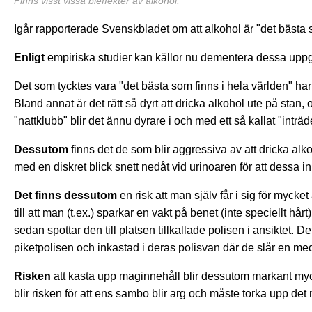
Finns visst vissa bieffekter av alkohol.
Igår rapporterade Svenskbladet om att alkohol är "det bästa s
Enligt
empiriska studier kan källor nu dementera dessa uppgi
Det som tycktes vara "det bästa som finns i hela världen" har i 
Bland annat är det rätt så dyrt att dricka alkohol ute på sta
"nattklubb" blir det ännu dyrare i och med ett så kallat "inträd
Dessutom
finns det de som blir aggressiva av att dricka alko
med en diskret blick snett nedåt vid urinoaren för att dessa inid
Det finns dessutom
en risk att man själv får i sig för myck
till att man (t.ex.) sparkar en vakt på benet (inte speciellt hå
sedan spottar den till platsen tillkallade polisen i ansiktet. De
piketpolisen och inkastad i deras polisvan där de slår en me
Risken
att kasta upp maginnehåll blir dessutom markant my
blir risken för att ens sambo blir arg och måste torka upp de