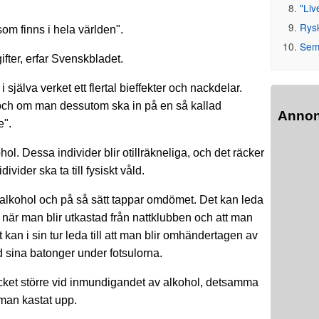
"Liv
Rys
om finns i hela världen".
Seme
fter, erfar Svenskbladet.
själva verket ett flertal bieffekter och nackdelar.
n, och om man dessutom ska in på en så kallad
Anno
e".
hol. Dessa individer blir otillräkneliga, och det räcker
ivider ska ta till fysiskt våld.
et alkohol och på så sätt tappar omdömet. Det kan leda
rt) när man blir utkastad från nattklubben och att man
t kan i sin tur leda till att man blir omhändertagen av
d sina batonger under fotsulorna.
cket större vid inmundigandet av alkohol, detsamma
t man kastat upp.