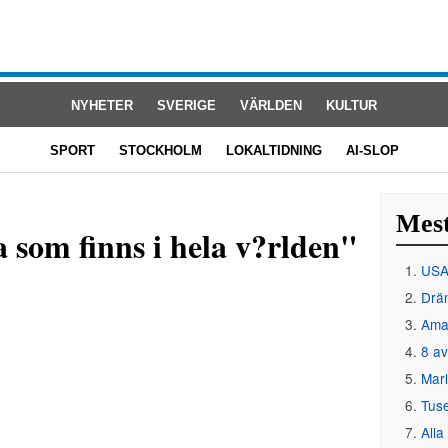
NYHETER
SVERIGE
VÄRLDEN
KULTUR
SPORT
STOCKHOLM
LOKALTIDNING
AI-SLOP
Mest
a som finns i hela v?rlden"
USA 
Drän
Amat
8 av
Mar
Tus
Alla