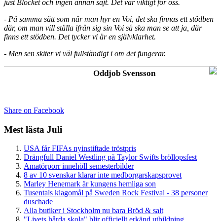
just Blocket och ingen annan sajt. Det var viktigt för oss.
-
På samma sätt som när man hyr en Voi, det ska finnas ett stödben
där, om man vill ställa ifrån sig sin Voi så ska man se att ja, där
finns ett stödben. Det tycker vi är en självklarhet.
-
Men sen skiter vi väl fullständigt i om det fungerar.
Oddjob Svensson
Share on Facebook
Mest lästa Juli
USA får FIFAs nyinstiftade tröstpris
Drängfull Daniel Westling på Taylor Swifts bröllopsfest
Amatörporr innehöll semesterbilder
8 av 10 svenskar klarar inte medborgarskapsprovet
Marley Henemark är kungens hemliga son
Tusentals klagomål på Sweden Rock Festival - 38 personer
duschade
Alla butiker i Stockholm nu bara Bröd & salt
"Livets hårda skola" blir officiellt erkänd utbildning