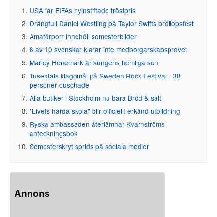
USA får FIFAs nyinstiftade tröstpris
Drängfull Daniel Westling på Taylor Swifts bröllopsfest
Amatörporr innehöll semesterbilder
8 av 10 svenskar klarar inte medborgarskapsprovet
Marley Henemark är kungens hemliga son
Tusentals klagomål på Sweden Rock Festival - 38
personer duschade
Alla butiker i Stockholm nu bara Bröd & salt
"Livets hårda skola" blir officiellt erkänd utbildning
Ryska ambassaden återlämnar Kvarnströms
anteckningsbok
Semesterskryt sprids på sociala medier
Annons