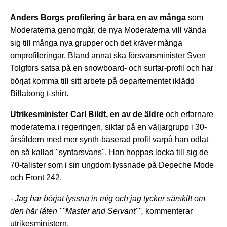
Anders Borgs profilering är bara en av många
som
Moderaterna genomgår, de nya Moderaterna vill vända
sig till många nya grupper och det kräver många
omprofileringar. Bland annat ska försvarsminister Sven
Tolgfors satsa på en snowboard- och surfar-profil och har
börjat komma till sitt arbete på departementet iklädd
Billabong t-shirt.
Utrikesminister Carl Bildt, en av de äldre
och erfarnare
moderaterna i regeringen, siktar på en väljargrupp i 30-
årsåldern med mer synth-baserad profil varpå han odlat
en så kallad ''syntarsvans''. Han hoppas locka till sig de
70-talister som i sin ungdom lyssnade på Depeche Mode
och Front 242.
- Jag har börjat lyssna in mig och jag tycker särskilt om
den här låten ''''Master and Servant'''',
kommenterar
utrikesministern.