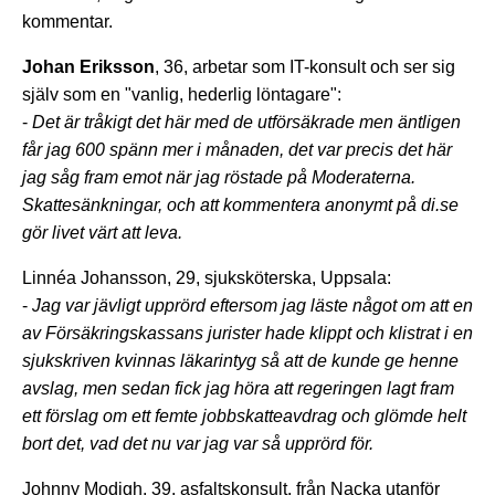
kommentar.
Johan Eriksson
, 36, arbetar som IT-konsult och ser sig
själv som en "vanlig, hederlig löntagare":
-
Det är tråkigt det här med de utförsäkrade men äntligen
får jag 600 spänn mer i månaden, det var precis det här
jag såg fram emot när jag röstade på Moderaterna.
Skattesänkningar, och att kommentera anonymt på di.se
gör livet värt att leva.
Linnéa Johansson, 29, sjuksköterska, Uppsala:
-
Jag var jävligt upprörd eftersom jag läste något om att en
av Försäkringskassans jurister hade klippt och klistrat i en
sjukskriven kvinnas läkarintyg så att de kunde ge henne
avslag, men sedan fick jag höra att regeringen lagt fram
ett förslag om ett femte jobbskatteavdrag och glömde helt
bort det, vad det nu var jag var så upprörd för.
Johnny Modigh, 39, asfaltskonsult, från Nacka utanför