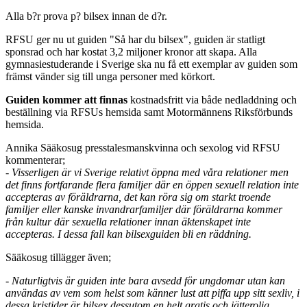
Alla b?r prova p? bilsex innan de d?r.
RFSU ger nu ut guiden "Så har du bilsex", guiden är statligt
sponsrad och har kostat 3,2 miljoner kronor att skapa. Alla
gymnasiestuderande i Sverige ska nu få ett exemplar av guiden som
främst vänder sig till unga personer med körkort.
Guiden kommer att finnas
kostnadsfritt via både nedladdning och
beställning via RFSUs hemsida samt Motormännens Riksförbunds
hemsida.
Annika Sääkosug presstalesmanskvinna och sexolog vid RFSU
kommenterar;
- Visserligen är vi Sverige relativt öppna med våra relationer men
det finns fortfarande flera familjer där en öppen sexuell relation inte
accepteras av föräldrarna, det kan röra sig om starkt troende
familjer eller kanske invandrarfamiljer där föräldrarna kommer
från kultur där sexuella relationer innan äktenskapet inte
accepteras. I dessa fall kan bilsexguiden bli en räddning.
Sääkosug tillägger även;
- Naturligtvis är guiden inte bara avsedd för ungdomar utan kan
användas av vem som helst som känner lust att piffa upp sitt sexliv, i
dessa kristider är bilsex dessutom en helt gratis och jätterolig