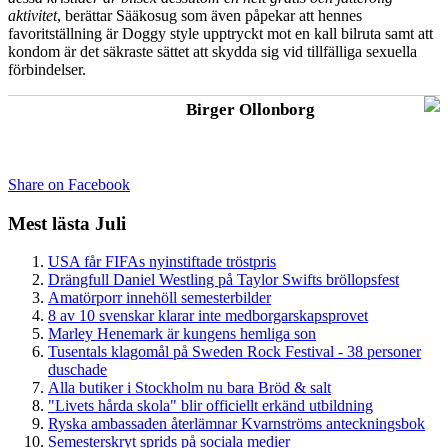
aktivitet
, berättar Sääkosug som även påpekar att hennes
favoritställning är Doggy style upptryckt mot en kall bilruta samt att
kondom är det säkraste sättet att skydda sig vid tillfälliga sexuella
förbindelser.
Birger Ollonborg
Share on Facebook
Mest lästa Juli
USA får FIFAs nyinstiftade tröstpris
Drängfull Daniel Westling på Taylor Swifts bröllopsfest
Amatörporr innehöll semesterbilder
8 av 10 svenskar klarar inte medborgarskapsprovet
Marley Henemark är kungens hemliga son
Tusentals klagomål på Sweden Rock Festival - 38 personer
duschade
Alla butiker i Stockholm nu bara Bröd & salt
"Livets hårda skola" blir officiellt erkänd utbildning
Ryska ambassaden återlämnar Kvarnströms anteckningsbok
Semesterskryt sprids på sociala medier