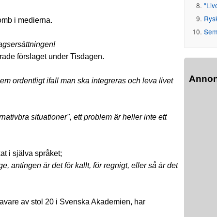
"Liv
Rys
omb i medierna.
Seme
dagsersättningen!
rade förslaget under Tisdagen.
Anno
m ordentligt ifall man ska integreras och leva livet
ativbra situationer", ett problem är heller inte ett
at i själva språket;
ige, antingen är det för kallt, för regnigt, eller så är det
havare av stol 20 i Svenska Akademien, har