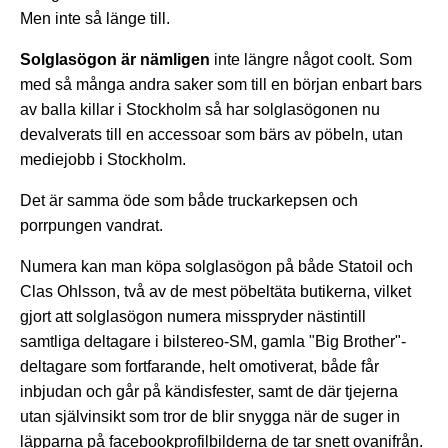
Men inte så länge till.
Solglasögon är nämligen
inte längre något coolt. Som
med så många andra saker som till en början enbart bars
av balla killar i Stockholm så har solglasögonen nu
devalverats till en accessoar som bärs av pöbeln, utan
mediejobb i Stockholm.
Det är samma öde som både truckarkepsen och
porrpungen vandrat.
Numera kan man köpa solglasögon på både Statoil och
Clas Ohlsson, två av de mest pöbeltäta butikerna, vilket
gjort att solglasögon numera misspryder nästintill
samtliga deltagare i bilstereo-SM, gamla "Big Brother"-
deltagare som fortfarande, helt omotiverat, både får
inbjudan och går på kändisfester, samt de där tjejerna
utan självinsikt som tror de blir snygga när de suger in
läpparna på facebookprofilbilderna de tar snett ovanifrån.