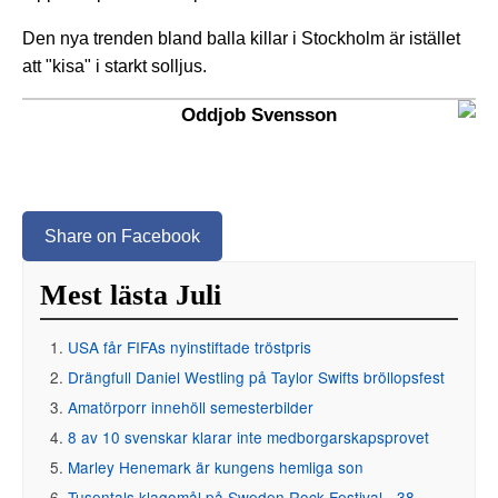
Den nya trenden bland balla killar i Stockholm är istället
att "kisa" i starkt solljus.
Oddjob Svensson
Share on Facebook
Mest lästa Juli
USA får FIFAs nyinstiftade tröstpris
Drängfull Daniel Westling på Taylor Swifts bröllopsfest
Amatörporr innehöll semesterbilder
8 av 10 svenskar klarar inte medborgarskapsprovet
Marley Henemark är kungens hemliga son
Tusentals klagomål på Sweden Rock Festival - 38