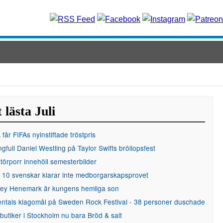
 lästa Juli
får FIFAs nyinstiftade tröstpris
gfull Daniel Westling på Taylor Swifts bröllopsfest
örporr innehöll semesterbilder
 10 svenskar klarar inte medborgarskapsprovet
ley Henemark är kungens hemliga son
entals klagomål på Sweden Rock Festival - 38 personer duschade
 butiker i Stockholm nu bara Bröd & salt