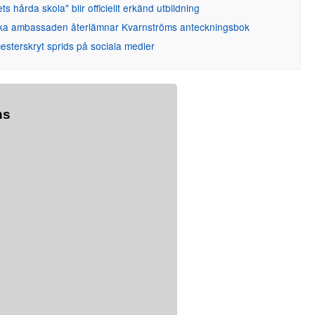
ets hårda skola" blir officiellt erkänd utbildning
ka ambassaden återlämnar Kvarnströms anteckningsbok
sterskryt sprids på sociala medier
ns