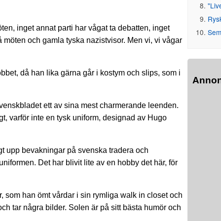
"Liv
Rys
en, inget annat parti har vågat ta debatten, inget
Seme
på möten och gamla tyska nazistvisor. Men vi, vi vågar
bet, då han lika gärna går i kostym och slips, som i
Anno
Svenskbladet ett av sina mest charmerande leenden.
, varför inte en tysk uniform, designad av Hugo
lagt upp bevakningar på svenska tradera och
 uniformen. Det har blivit lite av en hobby det här, för
, som han ömt vårdar i sin rymliga walk in closet och
och tar några bilder. Solen är på sitt bästa humör och