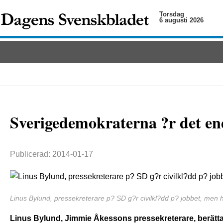
Torsdag
6 augusti 2026
Sverigedemokraterna ?r det end
Publicerad: 2014-01-17
Linus Bylund, pressekreterare p? SD g?r civilkl?dd p? jobbet, men
Linus Bylund, Jimmie Åkessons pressekreterare, berättar s