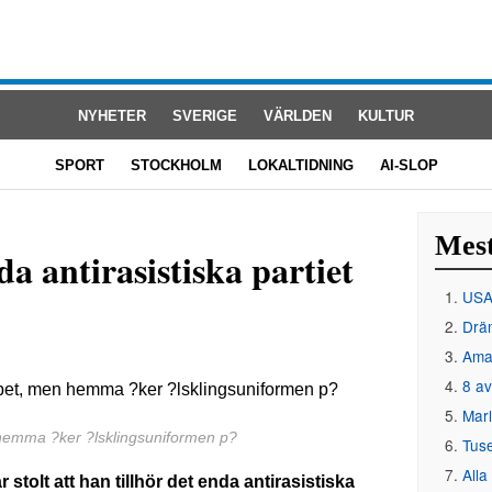
NYHETER
SVERIGE
VÄRLDEN
KULTUR
SPORT
STOCKHOLM
LOKALTIDNING
AI-SLOP
Mest
a antirasistiska partiet
USA 
Drän
Amat
8 av
Mar
 hemma ?ker ?lsklingsuniformen p?
Tus
Alla
tolt att han tillhör det enda antirasistiska