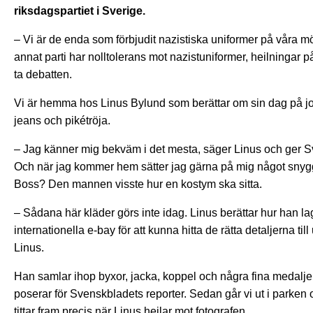
riksdagspartiet i Sverige.
– Vi är de enda som förbjudit nazistiska uniformer på våra möt
annat parti har nolltolerans mot nazistuniformer, heilningar 
ta debatten.
Vi är hemma hos Linus Bylund som berättar om sin dag på job
jeans och pikétröja.
– Jag känner mig bekväm i det mesta, säger Linus och ger 
Och när jag kommer hem sätter jag gärna på mig något snyggt
Boss? Den mannen visste hur en kostym ska sitta.
– Sådana här kläder görs inte idag. Linus berättar hur han 
internationella e-bay för att kunna hitta de rätta detaljerna till
Linus.
Han samlar ihop byxor, jacka, koppel och några fina medaljer
poserar för Svenskbladets reporter. Sedan går vi ut i parken 
tittar fram precis när Linus heilar mot fotografen.