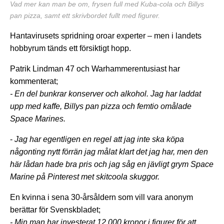
Vad mer kan man be om, frysen full med Kuba-cola och Billys
pan pizza, samt ett skrivbordet fullt med figurer.
Hantavirusets spridning oroar experter – men i landets
hobbyrum tänds ett försiktigt hopp.
Patrik Lindman 47 och Warhammerentusiast har
kommenterat;
- En del bunkrar konserver och alkohol. Jag har laddat
upp med kaffe, Billys pan pizza och femtio omålade
Space Marines.
-
Jag har egentligen en regel att jag inte ska köpa
någonting nytt förrän jag målat klart det jag har, men den
här lådan hade bra pris och jag såg en jävligt grym Space
Marine på Pinterest met skitcoola skuggor.
En kvinna i sena 30-årsåldern som vill vara anonym
berättar för Svenskbladet;
- Min man har investerat 12,000 kronor i figurer för att