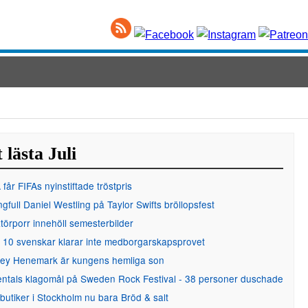
 lästa Juli
får FIFAs nyinstiftade tröstpris
gfull Daniel Westling på Taylor Swifts bröllopsfest
örporr innehöll semesterbilder
 10 svenskar klarar inte medborgarskapsprovet
ley Henemark är kungens hemliga son
entals klagomål på Sweden Rock Festival - 38 personer duschade
 butiker i Stockholm nu bara Bröd & salt