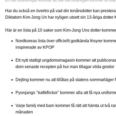
En rad förändringar kommer att ske ifall tonåringen kommer till mak
Har du också en övertro på vad din tonårsdotter kan prester
Diktatorn Kim-Jong Un har nyligen utsett sin 13-åriga dotter Ki 
Här är en lista på 10 saker som Kim-Jong Uns dotter kommer 
Nordkoreas lista över officiellt godkända frisyrer kommer 
inspirerade av KPOP
Ett nytt statligt ungdomsmagasin kommer att publicera
dom senaste recepten på hur man tillagar vilda grodor
Dejting kommer nu att tillåtas på statens sommarläger f
Pyonjangs "trafikflickor" kommer alla att få nya uniform
Varje familj med barn kommer få rätt att hämta ut två r
månaden