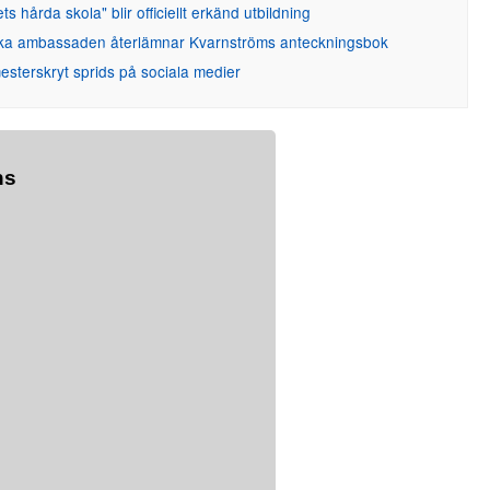
ets hårda skola" blir officiellt erkänd utbildning
ka ambassaden återlämnar Kvarnströms anteckningsbok
sterskryt sprids på sociala medier
ns