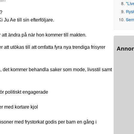
ten
"Liv
Rys
a?
Seme
Ju Ae till sin efterföljare.
att ändra på när hon kommer till makten.
att utökas till att omfatta fyra nya trendiga frisyrer
Anno
s, det kommer behandla saker som mode, livsstil samt
ör politiskt engagerade
er med kortare kjol
ansoner med frystorkat godis per barn en gång i