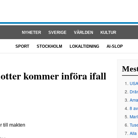
NYHETER
SVERIGE
VÄRLDEN
KULTUR
SPORT
STOCKHOLM
LOKALTIDNING
AI-SLOP
Mest
otter kommer införa ifall
USA 
Drän
Amat
8 av
Mar
Tus
Alla