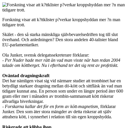
Forskning visar att k?ttklister p?verkar kroppshyddan mer ?n man
tidigare trott.
Skälet - den så starka mänskliga självbevarelsedriften tog till slut
överhand. Och anledningen? Den stora andelen 40-talister bland
EU-parlamentariker.
Ola Junker, svensk delegatssekreterare förklarar:
- Per Nuder hade mer rätt än vad man visste när han redan 2004
talade om köttberget. Nu i efterhand ter det sig rent av profetiskt.
Oväntad dragningskraft
Det har nämligen visat sig vid närmare studier att trombinet har en
betydligt starkare dragning mellan dö-kött och sittfläsk än vad man
tidigare kunnat ana. En person som under en längre period äter 600
gram eller mer i månaden av trombin-sammansatt kött riskerar
allvarliga biverkningar.
- Forskarna kallar det för en form av kött-magnetism,
förklarar
Junker. Den som äter stora mängder av detta riskerar att själv
attrahera kött, i synnerhet i relation till sin egen kroppshydda.
Riskerade att klibba ihop