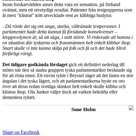
Inom forskarvärlden anses detta vara en sensation, på förhand
oväntat, men ett otvetydigt resultat. Patienter från testgrupperna som
åt mest "klistrat" kött utvecklade rent av klibbiga hudytor.
- Då rörde det sig om unga, starka, vältränade testpersoner. I
parlamentet hade detta kunnat få förödande konsekvenser –
kroppsvolymen är, så att säga, i snitt större. Vi riskerade att hamna i
en situation där tyskarna och fransmännen helt enkelt klibbar ihop.
Snart skulle vi inte kunna skilja på folk och fä och det hade blivit
förfärligt rörigt.
Det tidigare godkända förslaget
gick ett definitivt nederlag till
mötes när den så starka gruppen tyska parlamentariker beslutade sig
för att rösta emot. Ett envist rykte i Bryssel säger att det fanns en stor
ängslan i det tyska lägret, och att parlamentarikerna hyste en oro
över att deras redan svettiga skinkor helt enkelt skulle klibba och
klistras ihop. Ola Junker väljer dock att varken bekräfta eller
dementera ryktet.
Sune Holm
Share on Facebook