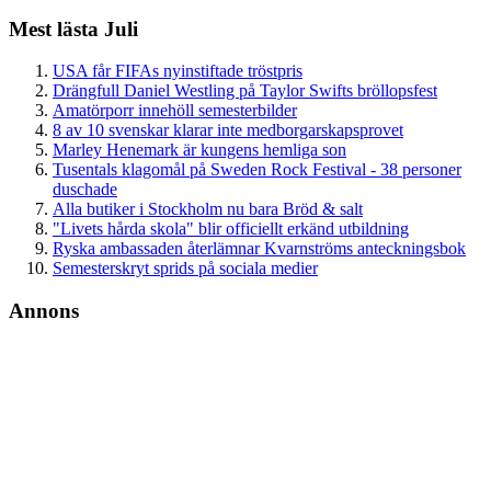
Mest lästa Juli
USA får FIFAs nyinstiftade tröstpris
Drängfull Daniel Westling på Taylor Swifts bröllopsfest
Amatörporr innehöll semesterbilder
8 av 10 svenskar klarar inte medborgarskapsprovet
Marley Henemark är kungens hemliga son
Tusentals klagomål på Sweden Rock Festival - 38 personer
duschade
Alla butiker i Stockholm nu bara Bröd & salt
"Livets hårda skola" blir officiellt erkänd utbildning
Ryska ambassaden återlämnar Kvarnströms anteckningsbok
Semesterskryt sprids på sociala medier
Annons