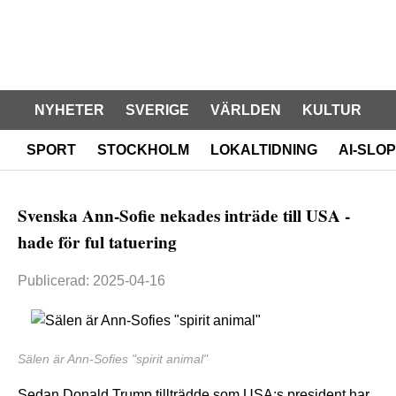
NYHETER
SVERIGE
VÄRLDEN
KULTUR
SPORT
STOCKHOLM
LOKALTIDNING
AI-SLOP
Svenska Ann-Sofie nekades inträde till USA -
hade för ful tatuering
Publicerad: 2025-04-16
Sälen är Ann-Sofies "spirit animal"
Sedan Donald Trump tillträdde som USA:s president har