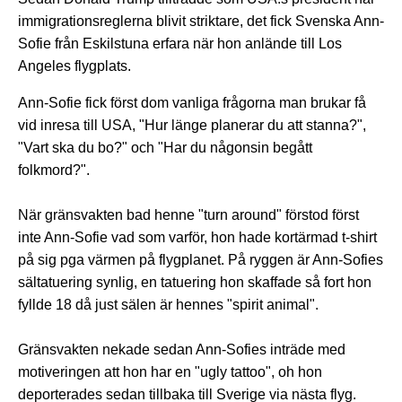
immigrationsreglerna blivit striktare, det fick Svenska Ann-
Sofie från Eskilstuna erfara när hon anlände till Los
Angeles flygplats.
Ann-Sofie fick först dom vanliga frågorna man brukar få
vid inresa till USA, "Hur länge planerar du att stanna?",
"Vart ska du bo?" och "Har du någonsin begått
folkmord?".
När gränsvakten bad henne "turn around" förstod först
inte Ann-Sofie vad som varför, hon hade kortärmad t-shirt
på sig pga värmen på flygplanet. På ryggen är Ann-Sofies
sältatuering synlig, en tatuering hon skaffade så fort hon
fyllde 18 då just sälen är hennes "spirit animal".
Gränsvakten nekade sedan Ann-Sofies inträde med
motiveringen att hon har en "ugly tattoo", oh hon
deporterades sedan tillbaka till Sverige via nästa flyg.