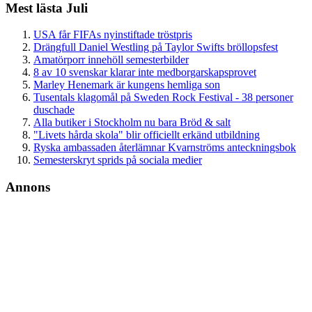
Mest lästa Juli
USA får FIFAs nyinstiftade tröstpris
Drängfull Daniel Westling på Taylor Swifts bröllopsfest
Amatörporr innehöll semesterbilder
8 av 10 svenskar klarar inte medborgarskapsprovet
Marley Henemark är kungens hemliga son
Tusentals klagomål på Sweden Rock Festival - 38 personer
duschade
Alla butiker i Stockholm nu bara Bröd & salt
"Livets hårda skola" blir officiellt erkänd utbildning
Ryska ambassaden återlämnar Kvarnströms anteckningsbok
Semesterskryt sprids på sociala medier
Annons