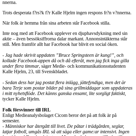
Trots desperata f?rs?k f?r Kalle Hjelm ingen respons fr?n v?nnerna.
När folk är hemma från sina arbeten står Facebook stilla.
Inte nog med att Facebook upplever en djuphavsdykning med sin
aktie – även bessöksiffrorna dalar markant. Annonsintäkterna står
still. Men framför allt har Facebook har blivit en social öken.
- Jag hade skrivit uppdaten ”Bruce Springsteen är kung!”, och
kollade Facebook-appen då och då efteråt, men jag fick inga gilla
under flera timmar
, säger Medie- och kommunikationsstudenten
Kalle Hjelm, 23, till Svenskbladet.
- Sedan dess har jag postat flera inlägg, jättefyndiga, men det är
bara Terje som postar bilder på sina grillmiddagar som uppdateras
i mitt nyhetsflöde. Det känns ganska ensamt, lite sorgligt faktiskt,
tycker Kalle Hjelm.
Folk försvinner till IRL
Enligt Medieanalysbolaget Cicom beror det på att folk är på
semester.
- Människor har återgått till livet. De påtar i trädgården, seglar,
latjar fotboll, umgås IRL så att säga eller game:ar intensivt. Ingen