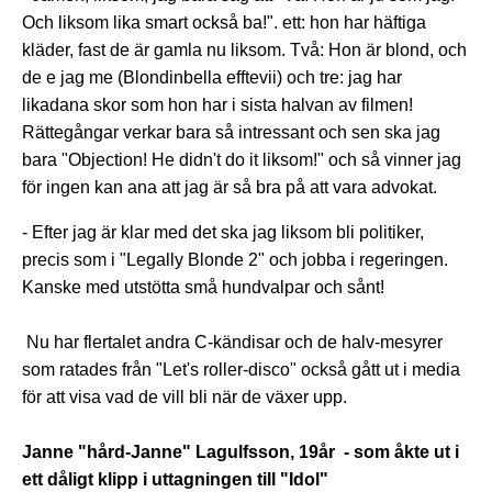
Och liksom lika smart också ba!". ett: hon har häftiga
kläder, fast de är gamla nu liksom. Två: Hon är blond, och
de e jag me (Blondinbella efftevii) och tre: jag har
likadana skor som hon har i sista halvan av filmen!
Rättegångar verkar bara så intressant och sen ska jag
bara "Objection! He didn't do it liksom!" och så vinner jag
för ingen kan ana att jag är så bra på att vara advokat.
- Efter jag är klar med det ska jag liksom bli politiker,
precis som i "Legally Blonde 2" och jobba i regeringen.
Kanske med utstötta små hundvalpar och sånt!
Nu har flertalet andra C-kändisar och de halv-mesyrer
som ratades från "Let's roller-disco" också gått ut i media
för att visa vad de vill bli när de växer upp.
Janne "hård-Janne" Lagulfsson, 19år - som åkte ut i
ett dåligt klipp i uttagningen till "Idol"