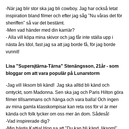
-När jag blir stor ska jag bli cowboy. Jag har också letat
inspiration bland filmer och efter jag såg "Nu våras det för
sheriffen" så var det bestämt.
-Men vad händer med din karriär?
- Alla vill köpa mina skivor och jag får inte ställa upp i
nästa års Idol, fast jag sa att jag borde få, för jag borde
vunnit!
Lisa "Supersjtärna-Tärna" Stenängsson, 21år - som
bloggar om att vara populär på Lunarstorm
-Jag vill liksom bli känd! Jag ska alltid bli känd och
omtyckt, som Madonna. Sen ska jag och Paris Hilton göra
filmer tillsammans och hänga och vara balla! Och ingen
av mina gamla klasskompisar kan reta oss för vi är mer
kända och folk tycker om oss mer än dom. Sådeså!
-Vad inspirerade dig?
-Min bästis Kattja! Hon sa att "Du kan bli känd, liksom!"