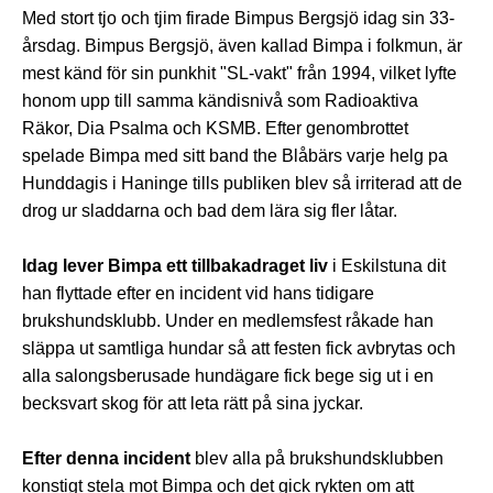
Med stort tjo och tjim firade Bimpus Bergsjö idag sin 33-
årsdag. Bimpus Bergsjö, även kallad Bimpa i folkmun, är
mest känd för sin punkhit "SL-vakt" från 1994, vilket lyfte
honom upp till samma kändisnivå som Radioaktiva
Räkor, Dia Psalma och KSMB. Efter genombrottet
spelade Bimpa med sitt band the Blåbärs varje helg pa
Hunddagis i Haninge tills publiken blev så irriterad att de
drog ur sladdarna och bad dem lära sig fler låtar.
Idag lever Bimpa ett tillbakadraget liv
i Eskilstuna dit
han flyttade efter en incident vid hans tidigare
brukshundsklubb. Under en medlemsfest råkade han
släppa ut samtliga hundar så att festen fick avbrytas och
alla salongsberusade hundägare fick bege sig ut i en
becksvart skog för att leta rätt på sina jyckar.
Efter denna incident
blev alla på brukshundsklubben
konstigt stela mot Bimpa och det gick rykten om att