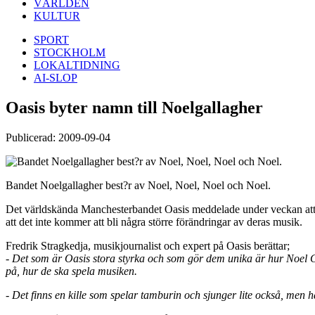
VÄRLDEN
KULTUR
SPORT
STOCKHOLM
LOKALTIDNING
AI-SLOP
Oasis byter namn till Noelgallagher
Publicerad: 2009-09-04
Bandet Noelgallagher best?r av Noel, Noel, Noel och Noel.
Det världskända Manchesterbandet Oasis meddelade under veckan att 
att det inte kommer att bli några större förändringar av deras musik.
Fredrik Stragkedja, musikjournalist och expert på Oasis berättar;
- Det som är Oasis stora styrka och som gör dem unika är hur Noel 
på, hur de ska spela musiken.
- Det finns en kille som spelar tamburin och sjunger lite också, men ha