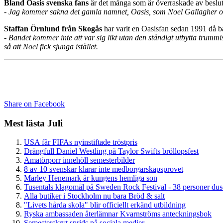
Bland Oasis svenska fans
är det många som är överraskade av beslutet
- Jag kommer sakna det gamla namnet, Oasis, som Noel Gallagher och h
Staffan Örnlund från Skogås
har varit en Oasisfan sedan 1991 då b
- Bandet kommer inte att var sig likt utan den ständigt utbytta trumm
så att Noel fick sjunga istället.
Share on Facebook
Mest lästa Juli
USA får FIFAs nyinstiftade tröstpris
Drängfull Daniel Westling på Taylor Swifts bröllopsfest
Amatörporr innehöll semesterbilder
8 av 10 svenskar klarar inte medborgarskapsprovet
Marley Henemark är kungens hemliga son
Tusentals klagomål på Sweden Rock Festival - 38 personer du
Alla butiker i Stockholm nu bara Bröd & salt
"Livets hårda skola" blir officiellt erkänd utbildning
Ryska ambassaden återlämnar Kvarnströms anteckningsbok
Semesterskryt sprids på sociala medier