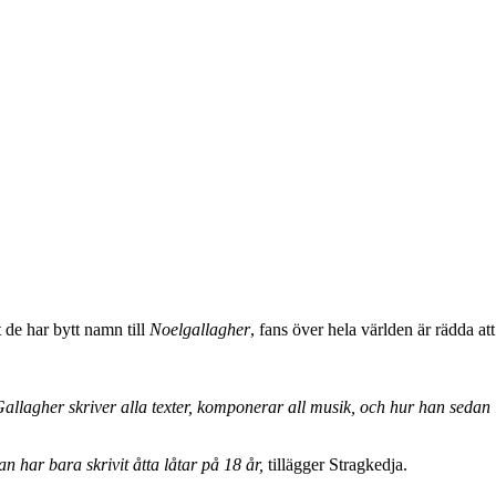
de har bytt namn till
Noelgallagher
, fans över hela världen är rädda a
Gallagher skriver alla texter, komponerar all musik, och hur han sed
n har bara skrivit åtta låtar på 18 år,
tillägger Stragkedja.