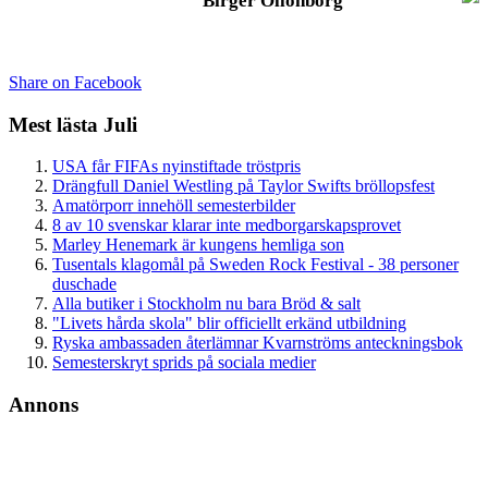
Birger Ollonborg
Share on Facebook
Mest lästa Juli
USA får FIFAs nyinstiftade tröstpris
Drängfull Daniel Westling på Taylor Swifts bröllopsfest
Amatörporr innehöll semesterbilder
8 av 10 svenskar klarar inte medborgarskapsprovet
Marley Henemark är kungens hemliga son
Tusentals klagomål på Sweden Rock Festival - 38 personer
duschade
Alla butiker i Stockholm nu bara Bröd & salt
"Livets hårda skola" blir officiellt erkänd utbildning
Ryska ambassaden återlämnar Kvarnströms anteckningsbok
Semesterskryt sprids på sociala medier
Annons