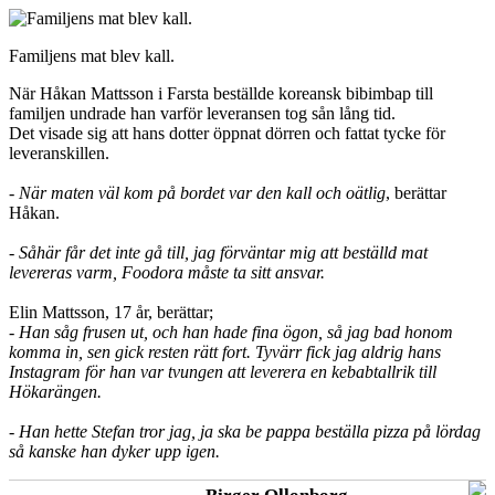
Familjens mat blev kall.
När Håkan Mattsson i Farsta beställde koreansk bibimbap till
familjen undrade han varför leveransen tog sån lång tid.
Det visade sig att hans dotter öppnat dörren och fattat tycke för
leveranskillen.
- När maten väl kom på bordet var den kall och oätlig
, berättar
Håkan.
- Såhär får det inte gå till, jag förväntar mig att beställd mat
levereras varm, Foodora måste ta sitt ansvar.
Elin Mattsson, 17 år, berättar;
- Han såg frusen ut, och han hade fina ögon, så jag bad honom
komma in, sen gick resten rätt fort. Tyvärr fick jag aldrig hans
Instagram för han var tvungen att leverera en kebabtallrik till
Hökarängen.
- Han hette Stefan tror jag, ja ska be pappa beställa pizza på lördag
så kanske han dyker upp igen.