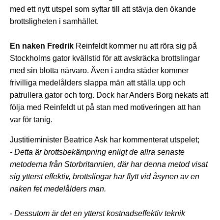
med ett nytt utspel som syftar till att stävja den ökande
brottsligheten i samhället.
En naken Fredrik
Reinfeldt kommer nu att röra sig på
Stockholms gator kvällstid för att avskräcka brottslingar
med sin blotta närvaro. Även i andra städer kommer
frivilliga medelålders slappa män att ställa upp och
patrullera gator och torg. Dock har Anders Borg nekats att
följa med Reinfeldt ut på stan med motiveringen att han
var för tanig.
Justitieminister Beatrice Ask har kommenterat utspelet;
- Detta är brottsbekämpning enligt de allra senaste
metoderna från Storbritannien, där har denna metod visat
sig ytterst effektiv, brottslingar har flytt vid åsynen av en
naken fet medelålders man.
- Dessutom är det en ytterst kostnadseffektiv teknik