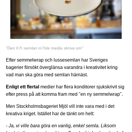
"Den h?r semlan m?ste media skriva om"
Efter semmelwrap och lussesemlan har Sveriges
bagerier försökt överglänsa varandra i kreativitet kring
vad man ska göra med semlan härnäst.
Enligt ett flertal
medier har flera konditorer sjukskrivit sig
efter press på att komma fram med "en ny semmelwrap".
Men Stockholmsbageriet Mjöl vill inte vara med i det
kreativa kriget. Istället har de tänkt om helt:
- Ja, vi ville bara göra en vanlig, enkel semla. Liksom