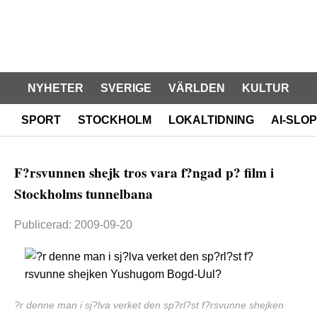
NYHETER
SVERIGE
VÄRLDEN
KULTUR
SPORT
STOCKHOLM
LOKALTIDNING
AI-SLOP
F?rsvunnen shejk tros vara f?ngad p? film i
Stockholms tunnelbana
Publicerad: 2009-09-20
?r denne man i sj?lva verket den sp?rl?st f?rsvunne shejken