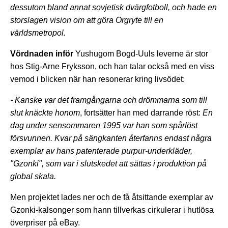
dessutom bland annat sovjetisk dvärgfotboll, och hade en
storslagen vision om att göra Örgryte till en
världsmetropol.
Vördnaden inför
Yushugom Bogd-Uuls leverne är stor
hos Stig-Arne Fryksson, och han talar också med en viss
vemod i blicken när han resonerar kring livsödet:
- Kanske var det framgångarna och drömmarna som till
slut knäckte honom
, fortsätter han med darrande röst:
En
dag under sensommaren 1995 var han som spårlöst
försvunnen. Kvar på sängkanten återfanns endast några
exemplar av hans patenterade purpur-underkläder,
"Gzonki", som var i slutskedet att sättas i produktion på
global skala.
Men projektet lades ner och de få åtsittande exemplar av
Gzonki-kalsonger som hann tillverkas cirkulerar i hutlösa
överpriser på eBay.