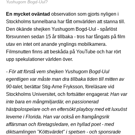
Yushugom Bogd-Uul?
En mycket oväntad
observation som gjorts nyligen i
Stockholms tunnelbana har fått omvärlden att stanna till.
Den ökände shejken Yushugom Bogd-Uul - spårlöst
försvunnen sedan 15 år tillbaka - tros har fångats på film
utav en intet ont anande ynglings mobilkamera.
Filmsnutten finns att beskåda på YouTube och har rört
upp spekulationer världen över.
- För att förstå vem shejken Yushugom Bogd-Uul
egentligen var måste man dra tillbaka tiden till mitten av
90-talet
, berättar Stig-Arne Fryksson, föreläsare vid
Stockholms Universitet, och fortsätter engagerat:
Han var
inte bara en mångmiljardär, en passionerad
hästpolospelare och en eftersökt playboy med ett luxuöst
leverne i Florida. Han var också en framgångsrik
affärsman och företagsledare, en hyllad poet - med
diktsamlingen "Köttsvärdet" i spetsen - och sponsrade