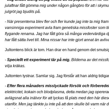
julaftnar fått gömma mig under någon gångbro för att i skymu
julgröt jag bjudits på.
-
När presenterna blev fler och fler kunde jag inte ta mig fram t
vansinniga experiment avla fram genetiska missfoster som til
flygande renarna. Jag har fått göra så många vedervärdiga d
har fått sätta livet till. Mina nissar har inte gjort annat än avl
Jultomtens blick är tom. Han drar en hand genom det smutsiga
-
Speciellt ett experiment tär på mig.
Bilderna av det missfos
vilja kräkas.
Jultomten tystnar. Samlar sig. Jag förstår att han aldrig tidiga
-
Efter flera månaders misslyckade försök och förberede
elektricitet, kokain och blodplasma, detta medan jag operera
avlägsnat alla inälvor för att lyckas få plats med den här di
utanför. Men jag tänkte ju inte på att den skulle bli varm när