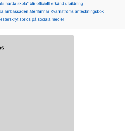
ets hårda skola" blir officiellt erkänd utbildning
ka ambassaden återlämnar Kvarnströms anteckningsbok
sterskryt sprids på sociala medier
ns