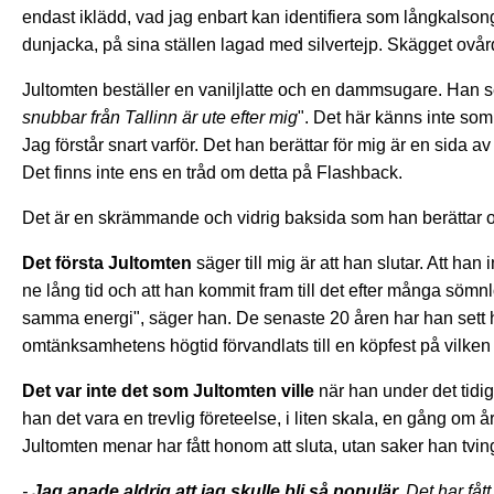
endast iklädd, vad jag enbart kan identifiera som långkalsonge
dunjacka, på sina ställen lagad med silvertejp. Skägget ovård
Jultomten beställer en vaniljlatte och en dammsugare. Han se
snubbar från Tallinn är ute efter mig
". Det här känns inte som
Jag förstår snart varför. Det han berättar för mig är en sida av
Det finns inte ens en tråd om detta på Flashback.
Det är en skrämmande och vidrig baksida som han berättar om
Det första Jultomten
säger till mig är att han slutar. Att han
ne lång tid och att han kommit fram till det efter många sömnlö
samma energi", säger han. De senaste 20 åren har han sett h
omtänksamhetens högtid förvandlats till en köpfest på vilk
Det var inte det som Jultomten ville
när han under det tidi
han det vara en trevlig företeelse, i liten skala, en gång om
Jultomten menar har fått honom att sluta, utan saker han tvinga
-
Jag anade aldrig att jag skulle bli så populär.
Det har fått