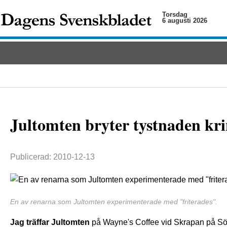
Torsdag
6 augusti 2026
Jultomten bryter tystnaden kr
Publicerad: 2010-12-13
En av renarna som Jultomten experimenterade med "friterades".
Jag träffar Jultomten
på Wayne's Coffee vid Skrapan på Söd