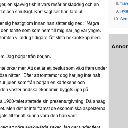
"Liv
r, en sjavvig t-shirt vars resår är sladdrig och en
Rys
at och smutsigt. Kort sagt ser han tärd ut.
Seme
r sig hastigt om innan han sätter sig ned: "
Några
 den tomte som kom hem till mig när jag var yngre.
 tomten vi aldrig tidigare fått stifta bekantskap med.
Anno
. Jag börjar från början.
 inte orkar mer. Att det är ett beslut som växt fram under
sa nätter. "Efter att tomtemor dog har jag inte haft
ur julen som från början en kärlekens och
en den västerländska ekonomin byggts upp på.
ga 1900-talet startade sin presentutgivning. Då ansåg
 året. Men det är inte främst de ekonomiska aspekterna
ts till för att kunna vara den han varit.
 mig att göra avskyvärda saker. Jag har under flera