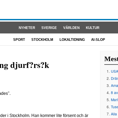
NYHETER
SVERIGE
VÄRLDEN
KULTUR
SPORT
STOCKHOLM
LOKALTIDNING
AI-SLOP
Mest
ing djurf?rs?k
USA 
Drän
Amat
8 av
Mar
Tus
Alla
er i Stockholm. Han kommer lite försent och är