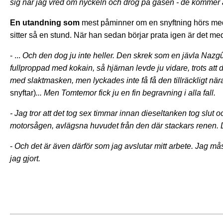
sig när jag vred om nyckeln och drog på gasen - de kommer a
En utandning som
mest påminner om en snyftning hörs med
sitter så en stund. När han sedan börjar prata igen är det med
- ...
Och den dog ju inte heller. Den skrek som en jävla Nazg
fullproppad med kokain, så hjärnan levde ju vidare, trots att d
med slaktmasken, men lyckades inte få få den tillräckligt n
snyftar)
... Men Tomtemor fick ju en fin begravning i alla fall.
- Jag tror att det tog sex timmar innan dieseltanken tog slut
motorsågen, avlägsna huvudet från den där stackars renen. D
-
Och det är även därför som jag avslutar mitt arbete. Jag måst
jag gjort.