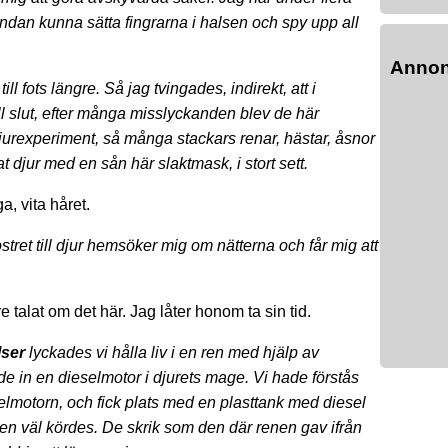
ndan kunna sätta fingrarna i halsen och spy upp all
Anno
ill fots längre.
Så jag tvingades, indirekt, att i
l slut, efter många misslyckanden blev de här
jurexperiment, så många stackars renar, hästar, åsnor
ivat djur med en sån här slaktmask, i stort sett.
, vita håret.
tret till djur hemsöker mig om nätterna och får mig att
re talat om det här. Jag låter honom ta sin tid.
lser
lyckades vi hålla liv i en ren med hjälp av
de in en dieselmotor i djurets mage. Vi hade förstås
eselmotorn, och fick plats med en plasttank med diesel
 den väl kördes. De skrik som den där renen gav ifrån