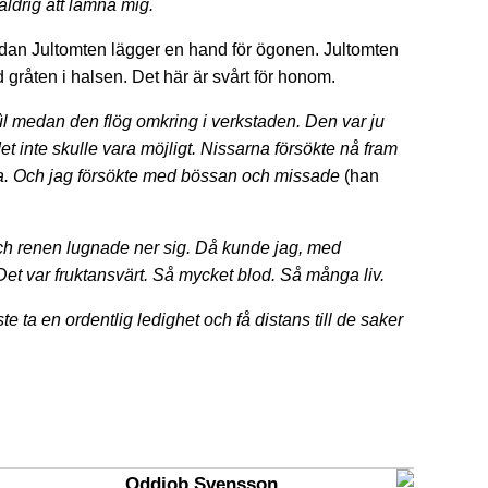
ldrig att lämna mig.
an Jultomten lägger en hand för ögonen. Jultomten
 gråten i halsen. Det här är svårt för honom.
ûl medan den flög omkring i verkstaden. Den var ju
et inte skulle vara möjligt. Nissarna försökte nå fram
ära. Och jag försökte med bössan och missade
(han
 och renen lugnade ner sig. Då kunde jag, med
et var fruktansvärt. Så mycket blod. Så många liv.
e ta en ordentlig ledighet och få distans till de saker
Oddjob Svensson