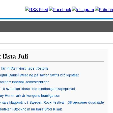
 lästa Juli
får FIFAs nyinstiftade tröstpris
gfull Daniel Westling på Taylor Swifts bröllopsfest
örporr innehöll semesterbilder
 10 svenskar klarar inte medborgarskapsprovet
ley Henemark är kungens hemliga son
entals klagomål på Sweden Rock Festival - 38 personer duschade
 butiker i Stockholm nu bara Bröd & salt