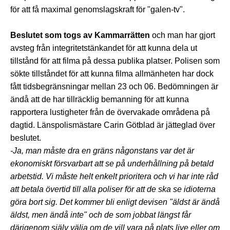
för att få maximal genomslagskraft för "galen-tv".
Beslutet som togs av Kammarrätten
och man har gjort
avsteg från integritetstänkandet för att kunna dela ut
tillstånd för att filma på dessa publika platser. Polisen som
sökte tillståndet för att kunna filma allmänheten har dock
fått tidsbegränsningar mellan 23 och 06. Bedömningen är
ändå att de har tillräcklig bemanning för att kunna
rapportera lustigheter från de övervakade områdena på
dagtid. Länspolismästare Carin Götblad är jätteglad över
beslutet.
-Ja, man måste dra en gräns någonstans var det är
ekonomiskt försvarbart att se på underhållning på betald
arbetstid. Vi måste helt enkelt prioritera och vi har inte råd
att betala övertid till alla poliser för att de ska se idioterna
göra bort sig. Det kommer bli enligt devisen "äldst är ändå
äldst, men ändå inte" och de som jobbat längst får
därigenom själv välja om de vill vara på plats live eller om