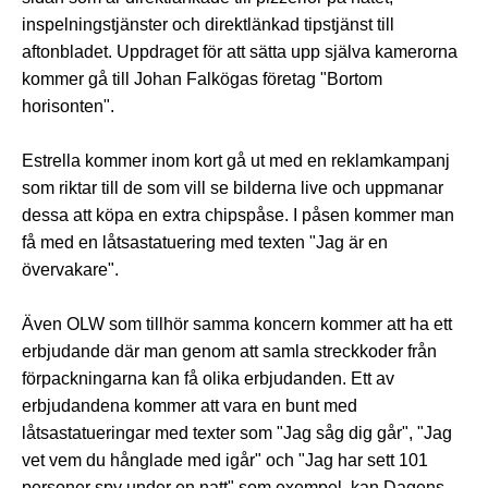
inspelningstjänster och direktlänkad tipstjänst till
aftonbladet. Uppdraget för att sätta upp själva kamerorna
kommer gå till Johan Falkögas företag "Bortom
horisonten".
Estrella kommer inom kort gå ut med en reklamkampanj
som riktar till de som vill se bilderna live och uppmanar
dessa att köpa en extra chipspåse. I påsen kommer man
få med en låtsastatuering med texten "Jag är en
övervakare".
Även OLW som tillhör samma koncern kommer att ha ett
erbjudande där man genom att samla streckkoder från
förpackningarna kan få olika erbjudanden. Ett av
erbjudandena kommer att vara en bunt med
låtsastatueringar med texter som "Jag såg dig går", "Jag
vet vem du hånglade med igår" och "Jag har sett 101
personer spy under en natt" som exempel, kan Dagens