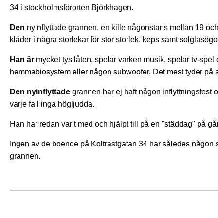
34 i stockholmsförorten Björkhagen.
Den
nyinflyttade grannen, en kille någonstans mellan 19 oc
kläder i några storlekar för stor storlek, keps samt solglasögo
Han är
mycket tystlåten, spelar varken musik, spelar tv-spel 
hemmabiosystem eller någon subwoofer. Det mest tyder på att
Den nyinflyttade
grannen har ej haft någon inflyttningsfest 
varje fall inga högljudda.
Han har redan varit med och hjälpt till på en "städdag" på g
Ingen av de boende på Koltrastgatan 34 har således någon so
grannen.