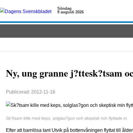
Söndag
9 augusti 2026
Ny, ung granne j?ttesk?tsam oc
Publicerad: 2012-11-16
Sk?tsam kille med keps, solglas?gon och skeptisk min flyttade in.
Efter att barnlösa tant Utvik på bottenvåningen flyttat till ål