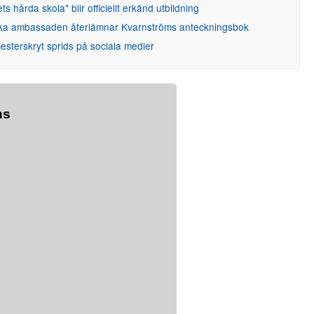
ets hårda skola" blir officiellt erkänd utbildning
ka ambassaden återlämnar Kvarnströms anteckningsbok
sterskryt sprids på sociala medier
ns