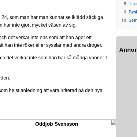
"Liv
Rys
h 24, som man har man kunnat se iklädd säckiga
Seme
n har inte gjort mycket väsen av sig.
och det verkar inte ens som att han äger ett
 han inte röker eller sysslar med andra droger.
Anno
och det verkar inte som han har så många vänner. I
ården.
m helst anledning att vara irriterad på den nya
Oddjob Svensson