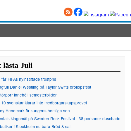
 lästa Juli
får FIFAs nyinstiftade tröstpris
gfull Daniel Westling på Taylor Swifts bröllopsfest
örporr innehöll semesterbilder
 10 svenskar klarar inte medborgarskapsprovet
ley Henemark är kungens hemliga son
entals klagomål på Sweden Rock Festival - 38 personer duschade
 butiker i Stockholm nu bara Bröd & salt