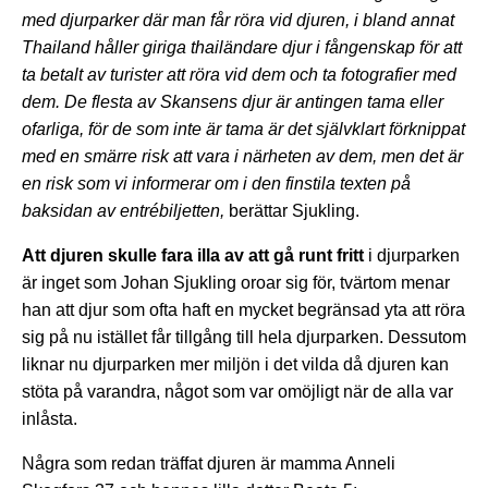
med djurparker där man får röra vid djuren, i bland annat
Thailand håller giriga thailändare djur i fångenskap för att
ta betalt av turister att röra vid dem och ta fotografier med
dem. De flesta av Skansens djur är antingen tama eller
ofarliga, för de som inte är tama är det självklart förknippat
med en smärre risk att vara i närheten av dem, men det är
en risk som vi informerar om i den finstila texten på
baksidan av entrébiljetten,
berättar Sjukling.
Att djuren skulle fara illa av att gå runt fritt
i djurparken
är inget som Johan Sjukling oroar sig för, tvärtom menar
han att djur som ofta haft en mycket begränsad yta att röra
sig på nu istället får tillgång till hela djurparken. Dessutom
liknar nu djurparken mer miljön i det vilda då djuren kan
stöta på varandra, något som var omöjligt när de alla var
inlåsta.
Några som redan träffat djuren är mamma Anneli