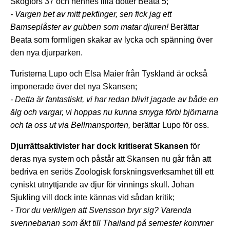
Skogfors 37 och hennes lilla dotter Beata 5;
- Vargen bet av mitt pekfinger, sen fick jag ett
Bamseplåster av gubben som matar djuren!
Berättar
Beata som formligen skakar av lycka och spänning över
den nya djurparken.
Turisterna Lupo och Elsa Maier från Tyskland är också
imponerade över det nya Skansen;
- Detta är fantastiskt, vi har redan blivit jagade av både en
älg och vargar, vi hoppas nu kunna smyga förbi björnarna
och ta oss ut via Bellmansporten,
berättar Lupo för oss.
Djurrättsaktivister har dock kritiserat Skansen
för
deras nya system och påstår att Skansen nu går från att
bedriva en seriös Zoologisk forskningsverksamhet till ett
cyniskt utnyttjande av djur för vinnings skull. Johan
Sjukling vill dock inte kännas vid sådan kritik;
- Tror du verkligen att Svensson bryr sig? Varenda
svennebanan som åkt till Thailand på semester kommer