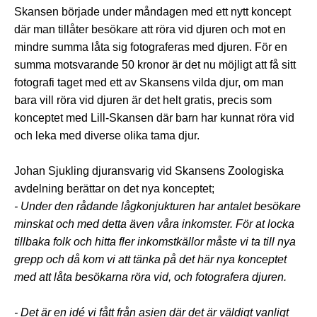
Skansen började under måndagen med ett nytt koncept
där man tillåter besökare att röra vid djuren och mot en
mindre summa låta sig fotograferas med djuren. För en
summa motsvarande 50 kronor är det nu möjligt att få sitt
fotografi taget med ett av Skansens vilda djur, om man
bara vill röra vid djuren är det helt gratis, precis som
konceptet med Lill-Skansen där barn har kunnat röra vid
och leka med diverse olika tama djur.
Johan Sjukling djuransvarig vid Skansens Zoologiska
avdelning berättar on det nya konceptet;
- Under den rådande lågkonjukturen har antalet besökare
minskat och med detta även våra inkomster. För at locka
tillbaka folk och hitta fler inkomstkällor måste vi ta till nya
grepp och då kom vi att tänka på det här nya konceptet
med att låta besökarna röra vid, och fotografera djuren.
- Det är en idé vi fått från asien där det är väldigt vanligt