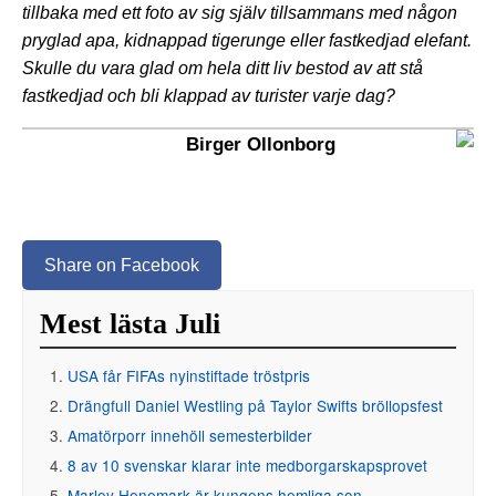
tillbaka med ett foto av sig själv tillsammans med någon
pryglad apa, kidnappad tigerunge eller fastkedjad elefant.
Skulle du vara glad om hela ditt liv bestod av att stå
fastkedjad och bli klappad av turister varje dag?
Birger Ollonborg
Share on Facebook
Mest lästa Juli
USA får FIFAs nyinstiftade tröstpris
Drängfull Daniel Westling på Taylor Swifts bröllopsfest
Amatörporr innehöll semesterbilder
8 av 10 svenskar klarar inte medborgarskapsprovet
Marley Henemark är kungens hemliga son