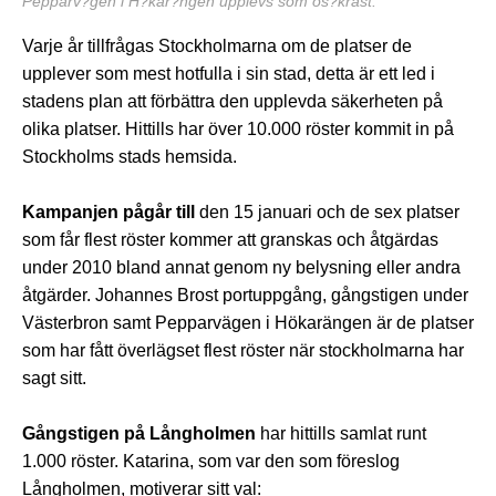
Pepparv?gen i H?kar?ngen upplevs som os?krast.
Varje år tillfrågas Stockholmarna om de platser de
upplever som mest hotfulla i sin stad, detta är ett led i
stadens plan att förbättra den upplevda säkerheten på
olika platser. Hittills har över 10.000 röster kommit in på
Stockholms stads hemsida.
Kampanjen pågår till
den 15 januari och de sex platser
som får flest röster kommer att granskas och åtgärdas
under 2010 bland annat genom ny belysning eller andra
åtgärder. Johannes Brost portuppgång, gångstigen under
Västerbron samt Pepparvägen i Hökarängen är de platser
som har fått överlägset flest röster när stockholmarna har
sagt sitt.
Gångstigen på Långholmen
har hittills samlat runt
1.000 röster. Katarina, som var den som föreslog
Långholmen, motiverar sitt val: