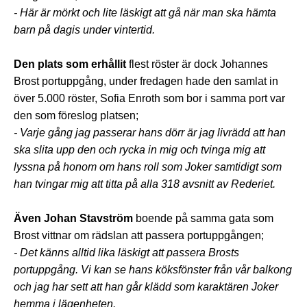
- Här är mörkt och lite läskigt att gå när man ska hämta
barn på dagis under vintertid.
Den plats som erhållit
flest röster är dock Johannes
Brost portuppgång, under fredagen hade den samlat in
över 5.000 röster, Sofia Enroth som bor i samma port var
den som föreslog platsen;
- Varje gång jag passerar hans dörr är jag livrädd att han
ska slita upp den och rycka in mig och tvinga mig att
lyssna på honom om hans roll som Joker samtidigt som
han tvingar mig att titta på alla 318 avsnitt av Rederiet.
Även Johan Stavström
boende på samma gata som
Brost vittnar om rädslan att passera portuppgången;
- Det känns alltid lika läskigt att passera Brosts
portuppgång. Vi kan se hans köksfönster från vår balkong
och jag har sett att han går klädd som karaktären Joker
hemma i lägenheten.