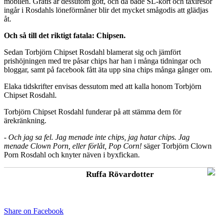
mobilen. Gratis är dessutom gott, och då både SL-kort och taxiresor
ingår i Rosdahls löneförmåner blir det mycket smågodis att glädjas
åt.
Och så till det riktigt fatala: Chipsen.
Sedan Torbjörn Chipset Rosdahl blamerat sig och jämfört
prishöjningen med tre påsar chips har han i många tidningar och
bloggar, samt på facebook fått äta upp sina chips många gånger om.
Elaka tidskrifter envisas dessutom med att kalla honom Torbjörn
Chipset Rosdahl.
Torbjörn Chipset Rosdahl funderar på att stämma dem för
ärekränkning.
-
Och jag sa fel. Jag menade inte chips, jag hatar chips. Jag
menade Clown Porn, eller förlåt, Pop Corn!
säger Torbjörn Clown
Porn Rosdahl och knyter näven i byxfickan.
Ruffa Rövardotter
Share on Facebook