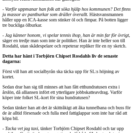
- Varför uppmanar han folk att söka hjälp hos kommunen? Det finns
ju massor av pantburkar som dräller överallt.
Hästsvansmannen
håller upp en ICA-kasse som stinker öl och fimpar. På botten ligger
tre buckliga ölburkar.
-
Jag känner honom, vi spelar tennis ihop, han är min far för övrigt
,
säger en tredje man som inte är politiker. Han är inte heller son till
Rosdahl, utan skådespelare och repeterar repliker för en ny sketch.
Detta har hänt i Torbjörn Chipset Rosdahls liv de senaste
dagarna:
Först vill han att socialbyrån ska täcka upp för SL:s höjning av
kortet.
Sedan drar han sig till minnes att han fått etthundratusen extra i
årslön, då alliansen infört ett ytterligare jobbskatteavdrag. Varför
köper inte folket SL-kort för sina hundratusen?
Sedan tänker han att det är skittråkigt att åka tunnelbana och buss för
de är alltid försenade och fulla med fattiglappar som inte har råd att
köpa bil.
-
Tacka vet jag taxi
, tänker Torbjörn Chipset Rosdahl och tar upp