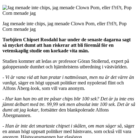
Jag menade inte chips, jag menade Clown Porn, eller f?rl?t, Pop
Corn menade jag
Torbjörn Chipset Rosdahl har under de senaste dagarna sagt
så mycket dumt att han riskerar att bli föremål för en
vetenskaplig studie om korkade vita män.
Studien kommer att ledas av professor Göran Stollerud, expert på
galopperande dumhet och hjärnbristens utbredning i västvärlden.
-
Vi är vana vid att han pratar i nattmössan, men nu är det värre än
vanligt
, säger en högt uppsatt politiker med nypolerad flint och
Alfons Åberg-look, som vill vara anonym.
-
Hur kan han tro att tre påsar chips blir 100 sek? Det är ju inte ens
jämnt delbart med tre. 99,99 sek men absolut inte 100 sek. Det är så
dumt att jag kokar
, fortsätter den blankpolerade Alfons
Åbergmannen.
-
Han är inte det smartaste chipset i skålen, om man säger så
, säger
en annan högt uppsatt politiker med hästsvans, som också vill vara
anonym. Hästsvansmannen har glasögon.