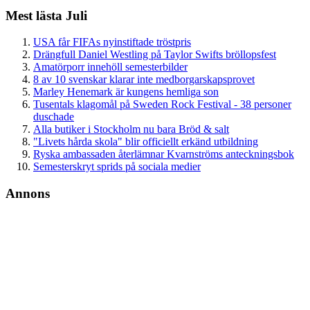
Mest lästa Juli
USA får FIFAs nyinstiftade tröstpris
Drängfull Daniel Westling på Taylor Swifts bröllopsfest
Amatörporr innehöll semesterbilder
8 av 10 svenskar klarar inte medborgarskapsprovet
Marley Henemark är kungens hemliga son
Tusentals klagomål på Sweden Rock Festival - 38 personer
duschade
Alla butiker i Stockholm nu bara Bröd & salt
"Livets hårda skola" blir officiellt erkänd utbildning
Ryska ambassaden återlämnar Kvarnströms anteckningsbok
Semesterskryt sprids på sociala medier
Annons