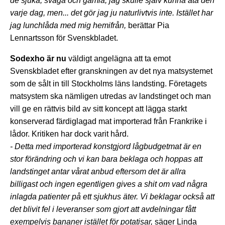
de sjuka, svaga och gamla, jag skulle själv kunna äta den
varje dag, men... det gör jag ju naturlivtvis inte. Istället har
jag lunchlåda med mig hemifrån,
berättar Pia
Lennartsson för Svenskbladet.
Sodexho är nu
väldigt angelägna att ta emot
Svenskbladet efter granskningen av det nya matsystemet
som de sålt in till Stockholms läns landsting. Företagets
matsystem ska nämligen utredas av landstinget och man
vill ge en rättvis bild av sitt koncept att lägga starkt
konserverad färdiglagad mat importerad från Frankrike i
lådor. Kritiken har dock varit hård.
- Detta med importerad konstgjord lågbudgetmat är en
stor förändring och vi kan bara beklaga och hoppas att
landstinget antar vårat anbud eftersom det är allra
billigast och ingen egentligen gives a shit om vad några
inlagda patienter på ett sjukhus äter. Vi beklagar också att
det blivit fel i leveranser som gjort att avdelningar fått
exempelvis bananer istället för potatisar,
säger Linda