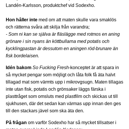
Landén-Karlsson, produktchef vid Sodexho.
Hon håller inte
med om att maten skulle vara smaklös
och rätterna svåra att skilja från varandra;
- Som ni kan se själva är fläslägge med rotmos en aning
grönare i sin nyans än köttbullarna med potatis och
kycklingpastan är dessutom en aningen röd-brunare än
fisk bordelaisen.
Idén bakom
So Fucking Fresh
-konceptet är att spara in
så mycket pengar som möjligt och låta folk få äta halvt
tillagad mat som värmts upp i mikrovgsugn. Maten tillagas
inte utan fisk, potatis och grönsaker läggs färska i
plasttråget som omsluts med plastfilm och skickas ut till
sjukhusen, där det sedan kan värmas upp innan den ges
till den stackars jävel som ska äta den.
På frågan
om varför Sodexho har så mycket tillsatser i