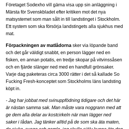
Företaget Sodexho vill gärna visa upp sin anläggning i
Märsta för Svenskbladet efter kritiken mot det nya
matsystemet som man sålt in till landstinget i Stockholm.
Ett system som ska försörja landstingets alla sjukhus med
mat.
Förpackningen av matlådorna
sker via löpande band
och det går väldigt snabbt, en person lägger ned en
fisken, en annan potatis, en tredje skopar på vitvinssåsen
och en fjärde slänger ned med en handfull grönsaker.
Varje dag paketeras circa 3000 rätter i det så kallade So
Fucking Fresh-konceptet som Stockholms läns landsting
köpt in.
- Jag har jobbat med svinuppfödning tidigare och det här
är nästan samma sak. Man måste vara noggrann med att
ge dem alla delar av kostcirkeln när man lägger ned
saker i lådan. Jag tänker alltid på de som ska äta maten,