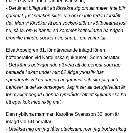
maten svarar Linda Landén-Karlsson;
- Det är ett billigt sätt att försäkra sig om att maten inte blir
gammal, just smaken skiter vi i om ni inte redan förstått
det. Men vi försöker få bort sockerkulör ur köttbullarna just
nu, så ja, om vi har tur så kommer köttbullarna ha någon
promille mindre socker i sig snart... om vi har tur.
Elsa Appelgren 81, för närvarande inlagd för en
höftoperation vid Karolinska sjukhuset i Solna berättar;
- Det känns betryggande att veta att de pengar som jag
betalade i skatt under mitt 62 åriga yrkesliv har
spenderats väl nu när jag är gammal och skröplig och
behöver ta del av omsorgen. Jag inser att det självklart är
för mycket begärt i denna rymdålder att ett sjukhus ska ha
ett eget kök med riktig mat.
Den nyblivna mamman Karoline Svensson 32, som är
inlagd vid BB berättar;
- Ursäkta mig om jag låter otacksam, men jag trodde riktig