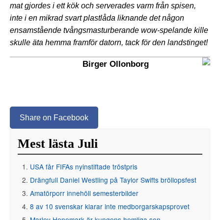
mat gjordes i ett kök och serverades varm från spisen,
inte i en mikrad svart plastlåda liknande det någon
ensamstående tvångsmasturberande wow-spelande kille
skulle äta hemma framför datorn, tack för den landstinget!
Birger Ollonborg
Share on Facebook
Mest lästa Juli
USA får FIFAs nyinstiftade tröstpris
Drängfull Daniel Westling på Taylor Swifts bröllopsfest
Amatörporr innehöll semesterbilder
8 av 10 svenskar klarar inte medborgarskapsprovet
Marley Henemark är kungens hemliga son