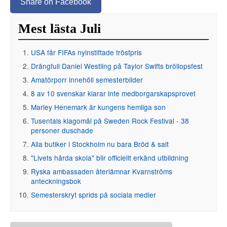
Share on Facebook
Mest lästa Juli
USA får FIFAs nyinstiftade tröstpris
Drängfull Daniel Westling på Taylor Swifts bröllopsfest
Amatörporr innehöll semesterbilder
8 av 10 svenskar klarar inte medborgarskapsprovet
Marley Henemark är kungens hemliga son
Tusentals klagomål på Sweden Rock Festival - 38
personer duschade
Alla butiker i Stockholm nu bara Bröd & salt
"Livets hårda skola" blir officiellt erkänd utbildning
Ryska ambassaden återlämnar Kvarnströms
anteckningsbok
Semesterskryt sprids på sociala medier