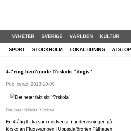
NYHETER
SVERIGE
VÄRLDEN
KULTUR
SPORT
STOCKHOLM
LOKALTIDNING
AI-SLOP
4-?ring ben?mnde f?rskola "dagis"
Publicerad: 2013-10-09
Det heter faktiskt "f?rskola".
En 4-årig flicka som medverkar i undervisningen på
förskolan Flugsvampen i Uppsalaförorten Fålhagen