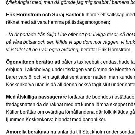
fyllehånglat med, men då gömde jag mig snabbt i barnens boll
Erik Hörnström och Suraj Basfor
tillhörde ett sällskap med
räknat med att vara hemma på tisdagsmorgonen;
- Vi är portade från Silja Line efter ett par livliga resor, så de
på våra britsar och sen fällde vi upp dom mot väggen, vi br
vi istället att bo i vår egen avföring,
berättar Erik Hörnström.
Ögonvittnen berättar att
båtens taxfreebutik endast hade lag
erbjuda i alkoholväg under tisdagen var Creme de Menthe o
barer vars öl och vin tagit slut sent under natten, man kunde
Koskenkorva utan is då all denna också tagit slut under natte
Med åtskilliga passagerare
fortfarande boendes i ostädade
fredagsnatten då de räknat med att kunna lämna skeppet nästf
Källor berättar om ovärdiga förhållandena där folk iklädda g
ljummen Koskenkorva blandat med bananlikör.
Amorella beräknas nu
anlända till Stockholm under söndage