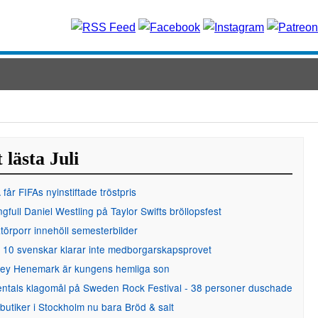
 lästa Juli
får FIFAs nyinstiftade tröstpris
gfull Daniel Westling på Taylor Swifts bröllopsfest
örporr innehöll semesterbilder
 10 svenskar klarar inte medborgarskapsprovet
ley Henemark är kungens hemliga son
entals klagomål på Sweden Rock Festival - 38 personer duschade
 butiker i Stockholm nu bara Bröd & salt