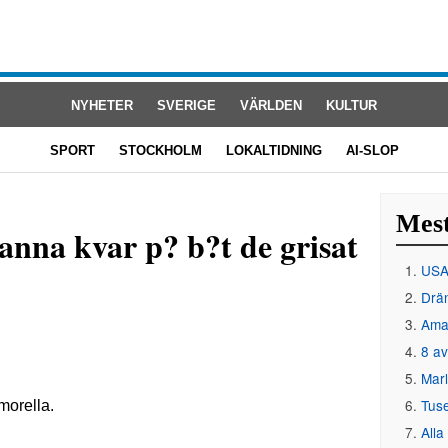
NYHETER
SVERIGE
VÄRLDEN
KULTUR
SPORT
STOCKHOLM
LOKALTIDNING
AI-SLOP
Mest
anna kvar p? b?t de grisat
USA 
Drän
Amat
8 av
Mar
Tus
Alla