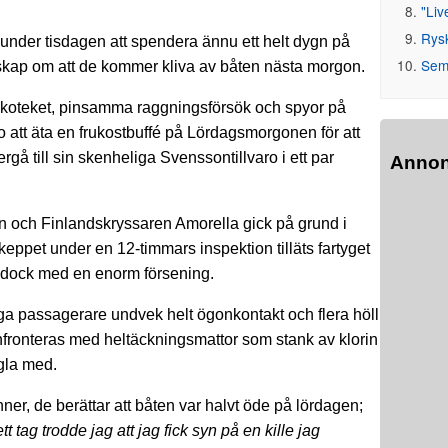
"Liv
Rys
under tisdagen att spendera ännu ett helt dygn på
Seme
etskap om att de kommer kliva av båten nästa morgon.
 diskoteket, pinsamma raggningsförsök och spyor på
att äta en frukostbuffé på Lördagsmorgonen för att
rgå till sin skenheliga Svenssontillvaro i ett par
Anno
n och Finlandskryssaren Amorella gick på grund i
keppet under en 12-timmars inspektion tilläts fartyget
n dock med en enorm försening.
a passagerare undvek helt ögonkontakt och flera höll
konfronteras med heltäckningsmattor som stank av klorin
gla med.
ner, de berättar att båten var halvt öde på lördagen;
t tag trodde jag att jag fick syn på en kille jag