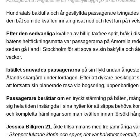
Passagerarna tvingades till ett ?ngestfyllt dygn p? b?ten Amorella.
Hundratals bakfulla och ångestfyllda passagerare tvingades 
den båt som de kvällen innan grisat ned och levt fan på i v
Efter den sedvanliga
kvällen av billig taxfree sprit, bråk i
båtens heltäckningsmatta var passagerarna på Amorella redo 
sedan gå iland i Stockholm för att sova av sin bakfylla och åte
veckor.
Istället snuvades passagerarna
på sin flykt undan ångeste
Ålands skärgård under lördagen. Efter att dykare besiktigat s
att fortsätta sin planerade resa via bogsering, uppenbarlige
Passagerare berättar om
en tryckt stämning på båten, mång
sig hela tiden instängda i sina hytter för att slippa behöva 
och kompletta främlingar som man kvällen innan försökt hån
Jessica Billgren 21
, åkte tillsammans med tre jämnåriga vän
- Skeppet luktade klorin och spyor, det var halvtomt överallt, et