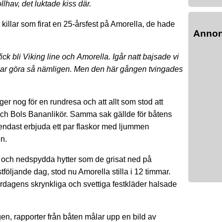
hav, det luktade kiss där.
 killar som firat en 25-årsfest på Amorella, de hade
Anno
t fick bli Viking line och Amorella. Igår natt bajsade vi
ukar göra så nämligen. Men den här gången tvingades
er nog för en rundresa och att allt som stod att
ch Bols Bananlikör. Samma sak gällde för båtens
 endast erbjuda ett par flaskor med ljummen
n.
 och nedspydda hytter som de grisat ned på
öljande dag, stod nu Amorella stilla i 12 timmar.
årdagens skrynkliga och svettiga festkläder halsade
n, rapporter från båten målar upp en bild av