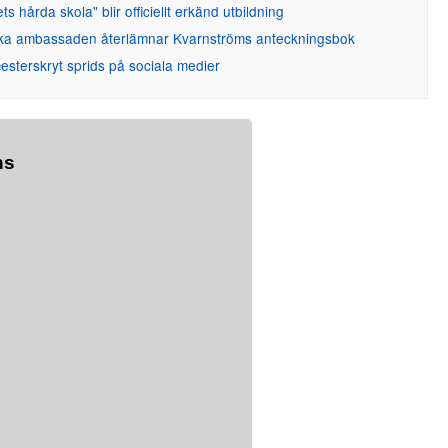
ets hårda skola" blir officiellt erkänd utbildning
ka ambassaden återlämnar Kvarnströms anteckningsbok
sterskryt sprids på sociala medier
ns