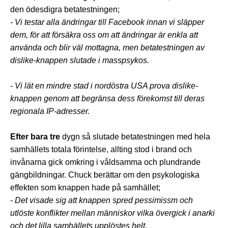
den ödesdigra betatestningen;
- Vi testar alla ändringar till Facebook innan vi släpper
dem, för att försäkra oss om att ändringar är enkla att
använda och blir väl mottagna, men betatestningen av
dislike-knappen slutade i masspsykos.
- Vi lät en mindre stad i nordöstra USA prova dislike-
knappen genom att begränsa dess förekomst till deras
regionala IP-adresser.
Efter bara tre
dygn så slutade betatestningen
med hela
samhällets totala förintelse, allting stod i brand och
invånarna gick omkring i våldsamma och plundrande
gängbildningar. Chuck berättar om den psykologiska
effekten som knappen hade på samhället;
- Det visade sig att knappen spred pessimissm och
utlöste konflikter mellan människor vilka övergick i anarki
och det lilla samhällets upplöstes helt.