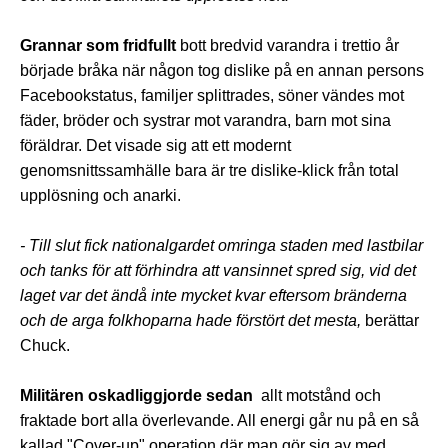
Grannar som fridfullt
bott bredvid varandra i trettio år
började bråka när någon tog dislike på en annan persons
Facebookstatus, familjer splittrades, söner vändes mot
fäder, bröder och systrar mot varandra, barn mot sina
föräldrar. Det visade sig att ett modernt
genomsnittssamhälle bara är tre dislike-klick från total
upplösning och anarki.
- Till slut fick nationalgardet omringa staden med lastbilar
och tanks för att förhindra att vansinnet spred sig, vid det
laget var det ändå inte mycket kvar eftersom bränderna
och de arga folkhoparna hade förstört det mesta,
berättar
Chuck.
Militären oskadliggjorde sedan
allt motstånd och
fraktade bort alla överlevande. All energi går nu på en så
kallad "Cover-up" operation där man gör sig av med