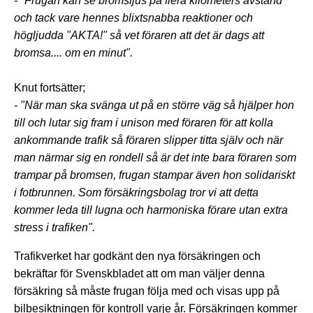
- "Frugan kan se bromsljus på flera kilometers avstånd
och tack vare hennes blixtsnabba reaktioner och
högljudda "AKTA!" så vet föraren att det är dags att
bromsa.... om en minut".
Knut fortsätter;
- "När man ska svänga ut på en större väg så hjälper hon
till och lutar sig fram i unison med föraren för att kolla
ankommande trafik så föraren slipper titta själv och när
man närmar sig en rondell så är det inte bara föraren som
trampar på bromsen, frugan stampar även hon solidariskt
i fotbrunnen. Som försäkringsbolag tror vi att detta
kommer leda till lugna och harmoniska förare utan extra
stress i trafiken".
Trafikverket har godkänt den nya försäkringen och
bekräftar för Svenskbladet att om man väljer denna
försäkring så måste frugan följa med och visas upp på
bilbesiktningen för kontroll varje år. Försäkringen kommer