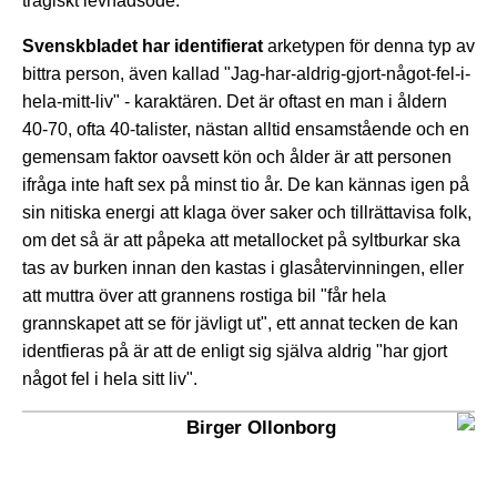
tragiskt levnadsöde.
Svenskbladet har identifierat
arketypen för denna typ av
bittra person, även kallad "Jag-har-aldrig-gjort-något-fel-i-
hela-mitt-liv" - karaktären. Det är oftast en man i åldern
40-70, ofta 40-talister, nästan alltid ensamstående och en
gemensam faktor oavsett kön och ålder är att personen
ifråga inte haft sex på minst tio år. De kan kännas igen på
sin nitiska energi att klaga över saker och tillrättavisa folk,
om det så är att påpeka att metallocket på syltburkar ska
tas av burken innan den kastas i glasåtervinningen, eller
att muttra över att grannens rostiga bil "får hela
grannskapet att se för jävligt ut", ett annat tecken de kan
identfieras på är att de enligt sig själva aldrig "har gjort
något fel i hela sitt liv".
Birger Ollonborg