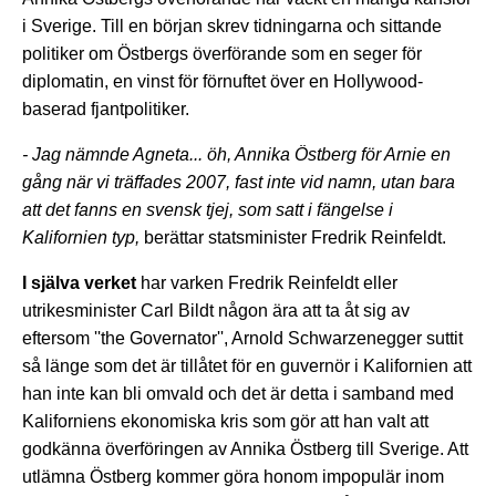
i Sverige. Till en början skrev tidningarna och sittande
politiker om Östbergs överförande som en seger för
diplomatin, en vinst för förnuftet över en Hollywood-
baserad fjantpolitiker.
- Jag nämnde Agneta... öh, Annika Östberg för Arnie en
gång när vi träffades 2007, fast inte vid namn, utan bara
att det fanns en svensk tjej, som satt i fängelse i
Kalifornien typ,
berättar statsminister Fredrik Reinfeldt.
I själva verket
har varken Fredrik Reinfeldt eller
utrikesminister Carl Bildt någon ära att ta åt sig av
eftersom ''the Governator'', Arnold Schwarzenegger suttit
så länge som det är tillåtet för en guvernör i Kalifornien att
han inte kan bli omvald och det är detta i samband med
Kaliforniens ekonomiska kris som gör att han valt att
godkänna överföringen av Annika Östberg till Sverige. Att
utlämna Östberg kommer göra honom impopulär inom