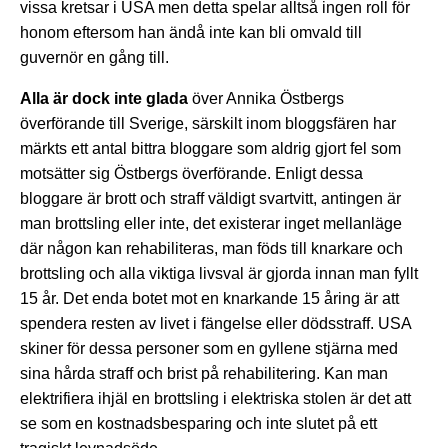
vissa kretsar i USA men detta spelar alltså ingen roll för
honom eftersom han ändå inte kan bli omvald till
guvernör en gång till.
Alla är dock inte glada
över Annika Östbergs
överförande till Sverige, särskilt inom bloggsfären har
märkts ett antal bittra bloggare som aldrig gjort fel som
motsätter sig Östbergs överförande. Enligt dessa
bloggare är brott och straff väldigt svartvitt, antingen är
man brottsling eller inte, det existerar inget mellanläge
där någon kan rehabiliteras, man föds till knarkare och
brottsling och alla viktiga livsval är gjorda innan man fyllt
15 år. Det enda botet mot en knarkande 15 åring är att
spendera resten av livet i fängelse eller dödsstraff. USA
skiner för dessa personer som en gyllene stjärna med
sina hårda straff och brist på rehabilitering. Kan man
elektrifiera ihjäl en brottsling i elektriska stolen är det att
se som en kostnadsbesparing och inte slutet på ett