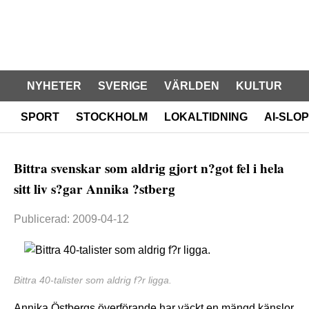
NYHETER
SVERIGE
VÄRLDEN
KULTUR
SPORT
STOCKHOLM
LOKALTIDNING
AI-SLOP
Bittra svenskar som aldrig gjort n?got fel i hela
sitt liv s?gar Annika ?stberg
Publicerad: 2009-04-12
Bittra 40-talister som aldrig f?r ligga.
Annika Östbergs överförande har väckt en mängd känslor