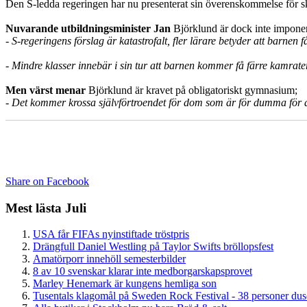
Den S-ledda regeringen har nu presenterat sin överenskommelse för sko
Nuvarande utbildningsminister Jan
Björklund är dock inte imponera
- S-regeringens förslag är katastrofalt, fler lärare betyder att barnen
- Mindre klasser innebär i sin tur att barnen kommer få färre kamrate
Men värst menar
Björklund är kravet på obligatoriskt gymnasium;
- Det kommer krossa självförtroendet för dom som är för dumma för att 
Share on Facebook
Mest lästa Juli
USA får FIFAs nyinstiftade tröstpris
Drängfull Daniel Westling på Taylor Swifts bröllopsfest
Amatörporr innehöll semesterbilder
8 av 10 svenskar klarar inte medborgarskapsprovet
Marley Henemark är kungens hemliga son
Tusentals klagomål på Sweden Rock Festival - 38 personer du