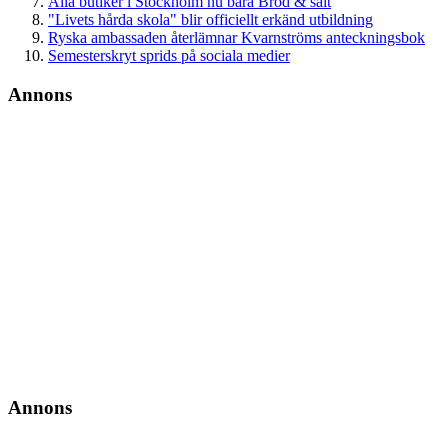
Alla butiker i Stockholm nu bara Bröd & salt
"Livets hårda skola" blir officiellt erkänd utbildning
Ryska ambassaden återlämnar Kvarnströms anteckningsbok
Semesterskryt sprids på sociala medier
Annons
Annons