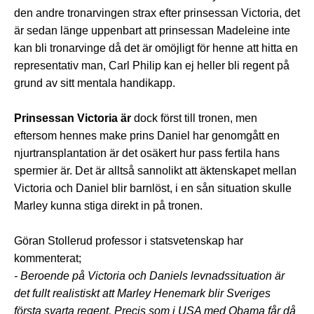
den andre tronarvingen strax efter prinsessan Victoria, det
är sedan länge uppenbart att prinsessan Madeleine inte
kan bli tronarvinge då det är omöjligt för henne att hitta en
representativ man, Carl Philip kan ej heller bli regent på
grund av sitt mentala handikapp.
Prinsessan Victoria är
dock först till tronen, men
eftersom hennes make prins Daniel har genomgått en
njurtransplantation är det osäkert hur pass fertila hans
spermier är. Det är alltså sannolikt att äktenskapet mellan
Victoria och Daniel blir barnlöst, i en sån situation skulle
Marley kunna stiga direkt in på tronen.
Göran Stollerud professor i statsvetenskap har
kommenterat;
- Beroende på Victoria och Daniels levnadssituation är
det fullt realistiskt att Marley Henemark blir Sveriges
första svarta regent. Precis som i USA med Obama får då