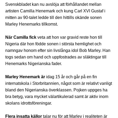
Svenskbladet kan nu avslöja att förhållandet mellan
artisten Camilla Henemark och kung Carl XVI Gustaf i
mitten av 90-talet ledde till den hittills okände sonen
Marley Henemarks tillkomst.
När Camilla fick
veta att hon var gravid reste hon till
Nigeria där hon födde sonen i största hemlighet och
namngav honom efter sin livslånga idol Bob Marley. Han
togs sedan om hand och uppfostrades av släktingar till
Henemarks Nigerianska fader.
Marley Henemark är
idag 15 år och går på en fin
internatskola i Storbritannien, något som är relativt vanligt
bland den Nigerianska överklassen. Pojken uppges ha
bra betyg, vara mycket välartikulerad samt är aktiv inom
skolans idrottsföreningar.
Flera insatta källor
talar nu för att Marley i realiteten är