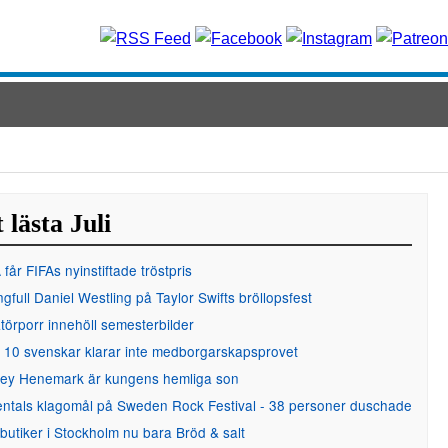
 lästa Juli
får FIFAs nyinstiftade tröstpris
gfull Daniel Westling på Taylor Swifts bröllopsfest
örporr innehöll semesterbilder
 10 svenskar klarar inte medborgarskapsprovet
ley Henemark är kungens hemliga son
entals klagomål på Sweden Rock Festival - 38 personer duschade
 butiker i Stockholm nu bara Bröd & salt