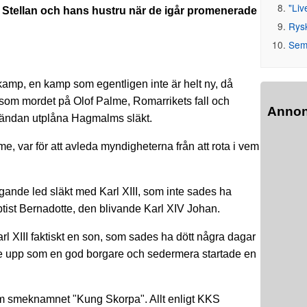
"Liv
g Stellan och hans hustru när de igår promenerade
Rys
Seme
amp, en kamp som egentligen inte är helt ny, då
om mordet på Olof Palme, Romarrikets fall och
Anno
lutändan utplåna Hagmalms släkt.
me, var för att avleda myndigheterna från att rota i vem
igande led släkt med Karl XIII, som inte sades ha
aptist Bernadotte, den blivande Karl XIV Johan.
rl XIII faktiskt en son, som sades ha dött några dagar
äxte upp som en god borgare och sedermera startade en
 smeknamnet "Kung Skorpa". Allt enligt KKS