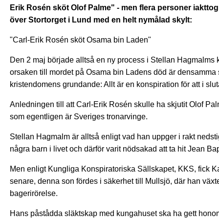
Erik Rosén sköt Olof Palme" - men flera personer iaktto
över Stortorget i Lund med en helt nymålad skylt:
"Carl-Erik Rosén sköt Osama bin Laden"
Den 2 maj började alltså en ny process i Stellan Hagmalms k
orsaken till mordet på Osama bin Ladens död är densamma s
kristendomens grundande: Allt är en konspiration för att i s
Anledningen till att Carl-Erik Rosén skulle ha skjutit Olof Pal
som egentligen är Sveriges tronarvinge.
Stellan Hagmalm är alltså enligt vad han uppger i rakt nedst
några barn i livet och därför varit nödsakad att ta hit Jean B
Men enligt Kungliga Konspiratoriska Sällskapet, KKS, fick Ka
senare, denna son fördes i säkerhet till Mullsjö, där han v
bagerirörelse.
Hans påstådda släktskap med kungahuset ska ha gett honom