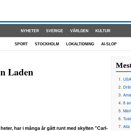
NYHETER
SVERIGE
VÄRLDEN
KULTUR
SPORT
STOCKHOLM
LOKALTIDNING
AI-SLOP
Mest
in Laden
USA 
Drän
Amat
8 av
Mar
Tus
Alla
eter, har i många år gått runt med skylten "Carl-