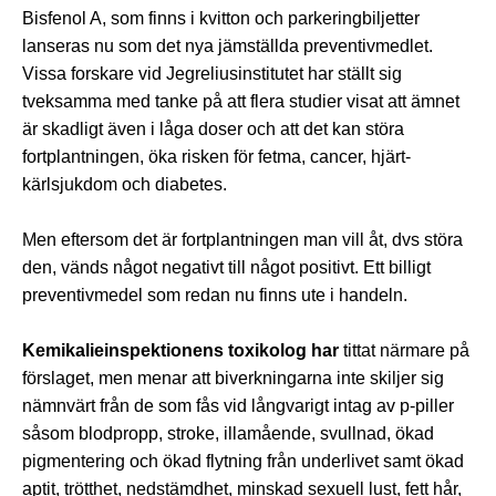
Bisfenol A, som finns i kvitton och parkeringbiljetter
lanseras nu som det nya jämställda preventivmedlet.
Vissa forskare vid Jegreliusinstitutet har ställt sig
tveksamma med tanke på att flera studier visat att ämnet
är skadligt även i låga doser och att det kan störa
fortplantningen, öka risken för fetma, cancer, hjärt-
kärlsjukdom och diabetes.
Men eftersom det är fortplantningen man vill åt, dvs störa
den, vänds något negativt till något positivt. Ett billigt
preventivmedel som redan nu finns ute i handeln.
Kemikalieinspektionens toxikolog har
tittat närmare på
förslaget, men menar att biverkningarna inte skiljer sig
nämnvärt från de som fås vid långvarigt intag av p-piller
såsom blodpropp, stroke, illamående, svullnad, ökad
pigmentering och ökad flytning från underlivet samt ökad
aptit, trötthet, nedstämdhet, minskad sexuell lust, fett hår,