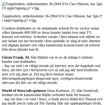
Toppmodern, artikelnummer 36-2904 fr?n Clas Ohlsson, har ?gla f?
r upph?ngning p? v?gg.
Comhem drabbades av ett omfattande avbrott för tre veckor sedan
vilket lämnade 800 000 av deras kunder landet över utan TV,
Internet och telefoni. Avbrottet varade i flera timmar och utlöste en
stor debatt om hur beroende vårat samhälle av idag är utav Internet
och digitala tjänster och vilka katastrofala konsekvenser ett avbrott
från dessa tjänster kan få.
Göran Frank, 34
, från Malmö var en av de många Comhem-
kunder som drabbades;
- Jag var mitt i ett viktigt ärende på internet, men det kopplade ned
bara, det blev tyst i hörlurarna och så satt jag där med brallorna
nere och såg dum ut. Det tog flera timmar innan
internetuppkopplingen fungerade igen, verkligen frustrerande
eftersom det här var ett viktigt ärende.
World of Warcraft-spelaren
Jonas Karlsson, 25, från Sundsvall,
berättar om de katastrofala följder avbrottet hade för honom;
- Jag var inne i en raid i Naxx, vi hade precis dödat Kel Thuzad och
jag skulle precis rulla på The Tuning Tide när uppkopplingen bröts,