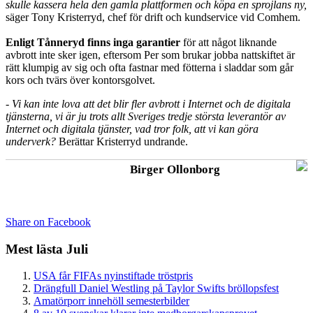
skulle kassera hela den gamla plattformen och köpa en sprojlans ny,
säger Tony Kristerryd, chef för drift och kundservice vid Comhem.
Enligt Tånneryd finns inga garantier
för att något liknande
avbrott inte sker igen, eftersom Per som brukar jobba nattskiftet är
rätt klumpig av sig och ofta fastnar med fötterna i sladdar som går
kors och tvärs över kontorsgolvet.
- Vi kan inte lova att det blir fler avbrott i Internet och de digitala
tjänsterna, vi är ju trots allt Sveriges tredje största leverantör av
Internet och digitala tjänster, vad tror folk, att vi kan göra
underverk?
Berättar Kristerryd undrande.
Birger Ollonborg
Share on Facebook
Mest lästa Juli
USA får FIFAs nyinstiftade tröstpris
Drängfull Daniel Westling på Taylor Swifts bröllopsfest
Amatörporr innehöll semesterbilder