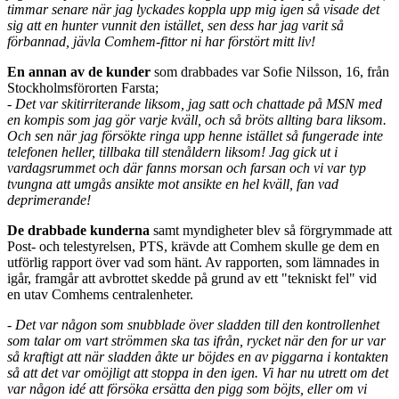
timmar senare när jag lyckades koppla upp mig igen så visade det
sig att en hunter vunnit den istället, sen dess har jag varit så
förbannad, jävla Comhem-fittor ni har förstört mitt liv!
En annan av de kunder
som drabbades var Sofie Nilsson, 16, från
Stockholmsförorten Farsta;
- Det var skitirriterande liksom, jag satt och chattade på MSN med
en kompis som jag gör varje kväll, och så bröts allting bara liksom.
Och sen när jag försökte ringa upp henne istället så fungerade inte
telefonen heller, tillbaka till stenåldern liksom! Jag gick ut i
vardagsrummet och där fanns morsan och farsan och vi var typ
tvungna att umgås ansikte mot ansikte en hel kväll, fan vad
deprimerande!
De drabbade kunderna
samt myndigheter blev så förgrymmade att
Post- och telestyrelsen, PTS, krävde att Comhem skulle ge dem en
utförlig rapport över vad som hänt. Av rapporten, som lämnades in
igår, framgår att avbrottet skedde på grund av ett "tekniskt fel" vid
en utav Comhems centralenheter.
- Det var någon som snubblade över sladden till den kontrollenhet
som talar om vart strömmen ska tas ifrån, rycket när den for ur var
så kraftigt att när sladden åkte ur böjdes en av piggarna i kontakten
så att det var omöjligt att stoppa in den igen. Vi har nu utrett om det
var någon idé att försöka ersätta den pigg som böjts, eller om vi