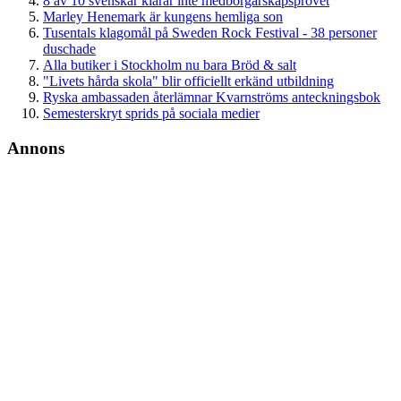
8 av 10 svenskar klarar inte medborgarskapsprovet
Marley Henemark är kungens hemliga son
Tusentals klagomål på Sweden Rock Festival - 38 personer
duschade
Alla butiker i Stockholm nu bara Bröd & salt
"Livets hårda skola" blir officiellt erkänd utbildning
Ryska ambassaden återlämnar Kvarnströms anteckningsbok
Semesterskryt sprids på sociala medier
Annons