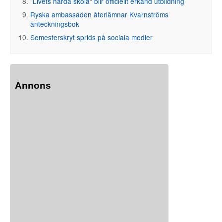
"Livets hårda skola" blir officiellt erkänd utbildning
Ryska ambassaden återlämnar Kvarnströms
anteckningsbok
Semesterskryt sprids på sociala medier
Annons