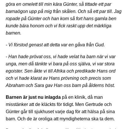
göra en omelett till min kära Günter, så tittade ett par
barnaögon upp på mig från skålen. Och så ett par till. Jag
ropade på Günter och han kom så fort hans gamla ben
kunde bära honom och vi fick raskt upp det märkliga
barnen.
-
Vi förstod genast att detta var en gåva från Gud.
-
Han hade prövat oss, vi hade velat ha barn när vi var
unga, men då tänkte vi bara på oss själva, vi var stora
egoister. Sen åkte vi till Afrika och predikade Hans ord
och vi hade klarat av Hans prövning och precis som
Abraham och Sara gav Han oss barn på ålderns höst.
Barnen är just nu inlagda
på en klinik, då man
misstänker att de kläckts för tidigt. Men Gertrude och
Günter går till sjukhuset varje dag för att hälsa på sina
barn. Och de är oroliga att myndigheterna ska ta dem.