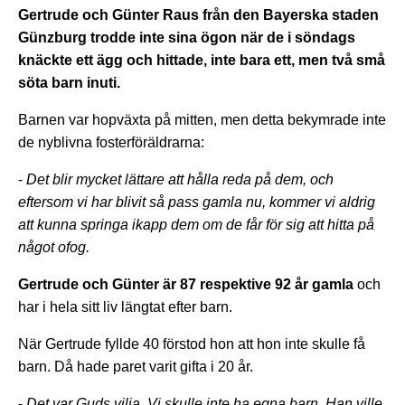
Gertrude och Günter Raus från den Bayerska staden
Günzburg trodde inte sina ögon när de i söndags
knäckte ett ägg och hittade, inte bara ett, men två små
söta barn inuti.
Barnen var hopväxta på mitten, men detta bekymrade inte
de nyblivna fosterföräldrarna:
-
Det blir mycket lättare att hålla reda på dem, och
eftersom vi har blivit så pass gamla nu, kommer vi aldrig
att kunna springa ikapp dem om de får för sig att hitta på
något ofog.
Gertrude och Günter är 87 respektive 92 år gamla
och
har i hela sitt liv längtat efter barn.
När Gertrude fyllde 40 förstod hon att hon inte skulle få
barn. Då hade paret varit gifta i 20 år.
-
Det var Guds vilja. Vi skulle inte ha egna barn. Han ville