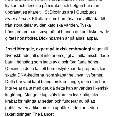
kyrkan och dess tro på mirakel och helgon har man
upprättat ett altare till St Dioxinus ära i Günzburgs
Frauenkirche
. Ett altare som barnlösa par vallfärdar till
från stora delar av den katolska världen. Tyska
hönsfarmare har i smyg börjat blanda det omdiskuterade
giftet i hönsfodret. Dioxinbarnen är på allas läppar.
Josef Mengele, expert på toxisk embryologi
säger till
Svenskbladet att det inte är omöjligt att hitta missbildade
barn i hönsägg som lagts av dioxinförgiftade hönor.
Dioxinet, i detta fall ett hormoslyrliknande preparat, kan
skada DNA-kedjorna, som skapar helt nya livsformer.
Detta har varit känt bland forskare länge, men man har
inte velat gå ut med det, då detta kan användas i kemisk
krigföring. Mengele tog själv fram en livskraftig liten
krabat för många år sedan och funderar nu på att
publicera en artikel om sin upptäckt i den ansedda
läkartidningen The Lancet.