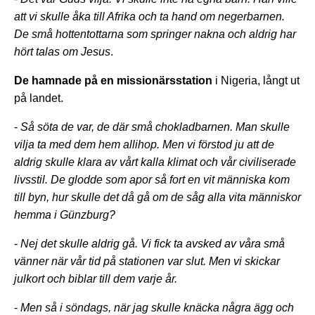
att vi skulle åka till Afrika och ta hand om negerbarnen.
De små hottentottarna som springer nakna och aldrig har
hört talas om Jesus
.
De hamnade på en missionärsstation
i Nigeria, långt ut
på landet.
-
Så söta de var, de där små chokladbarnen. Man skulle
vilja ta med dem hem allihop. Men vi förstod ju att de
aldrig skulle klara av vårt kalla klimat och vår civiliserade
livsstil. De glodde som apor så fort en vit människa kom
till byn, hur skulle det då gå om de såg alla vita människor
hemma i Günzburg?
-
Nej det skulle aldrig gå. Vi fick ta avsked av våra små
vänner när vår tid på stationen var slut. Men vi skickar
julkort och biblar till dem varje år.
-
Men så i söndags, när jag skulle knäcka några ägg och