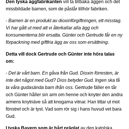
Den tyska äggfabrikanten
vill ta tillbaka äggen och det
missbildade barnen, som de påstår tillhör fabriken.
-
Barnen är en produkt av dioxinförgiftningen, ett misstag.
Vi har gått ut med att vi återkallar alla ägg och
konsumenterna blir ersatta. Günter och Gertrude får en ny
förpackning med giftfria ägg av oss som ersättning.
Detta vill dock Gertrude och Günter inte höra talas
om:
-
Det är vårt barn. En gåva från Gud. Dioxin förresten, är
inte det något med Gud? Dios betyder Gud. Ingen ska få
ta våra gudasända barn ifrån oss.
Gertrude fäller en tår
och Günter håller sin arm om henne och knyter den andra
armens knytnäve så att knogarna vitnar. Han tittar ut mot
fönstret och är tyst. Vad som rör sig i hans huvud vet bara
Gud.
I tyska Bayern som är hårt präglat
av den katolska