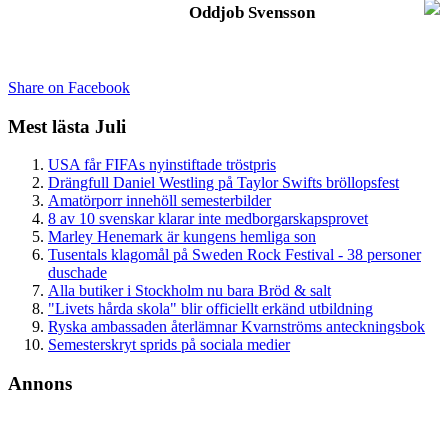
Oddjob Svensson
Share on Facebook
Mest lästa Juli
USA får FIFAs nyinstiftade tröstpris
Drängfull Daniel Westling på Taylor Swifts bröllopsfest
Amatörporr innehöll semesterbilder
8 av 10 svenskar klarar inte medborgarskapsprovet
Marley Henemark är kungens hemliga son
Tusentals klagomål på Sweden Rock Festival - 38 personer
duschade
Alla butiker i Stockholm nu bara Bröd & salt
"Livets hårda skola" blir officiellt erkänd utbildning
Ryska ambassaden återlämnar Kvarnströms anteckningsbok
Semesterskryt sprids på sociala medier
Annons