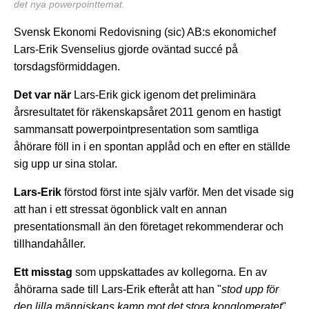
det nya powerpointtemat.
Svensk Ekonomi Redovisning (sic) AB:s ekonomichef
Lars-Erik Svenselius gjorde oväntad succé på
torsdagsförmiddagen.
Det var när
Lars-Erik gick igenom det preliminära
årsresultatet för räkenskapsåret 2011 genom en hastigt
sammansatt powerpointpresentation som samtliga
åhörare föll in i en spontan applåd och en efter en ställde
sig upp ur sina stolar.
Lars-Erik
förstod först inte själv varför. Men det visade sig
att han i ett stressat ögonblick valt en annan
presentationsmall än den företaget rekommenderar och
tillhandahåller.
Ett misstag
som uppskattades av kollegorna. En av
åhörarna sade till Lars-Erik efteråt att han "
stod upp för
den lilla människans kamp mot det stora konglomeratet
"