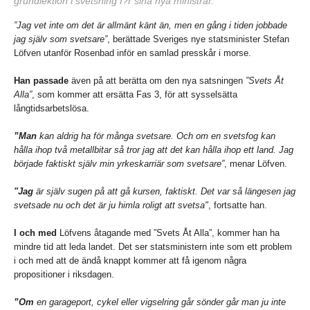
grundlektion i svetsning f?r sina nya ministrar.
”Jag vet inte om det är allmänt känt än, men en gång i tiden jobbade
jag själv som svetsare”
, berättade Sveriges nye statsminister Stefan
Löfven utanför Rosenbad inför en samlad presskår i morse.
Han passade
även på att berätta om den nya satsningen
”Svets Åt
Alla”
, som kommer att ersätta Fas 3, för att sysselsätta
långtidsarbetslösa.
”Man
kan aldrig ha för många svetsare. Och om en svetsfog kan
hålla ihop två metallbitar så tror jag att det kan hålla ihop ett land. Jag
började faktiskt själv min yrkeskarriär som svetsare”
, menar Löfven.
"Jag
är själv sugen på att gå kursen, faktiskt. Det var så längesen jag
svetsade nu och det är ju himla roligt att svetsa"
, fortsatte han.
I och med
Löfvens åtagande med ”Svets Åt Alla”, kommer han ha
mindre tid att leda landet. Det ser statsministern inte som ett problem
i och med att de ändå knappt kommer att få igenom några
propositioner i riksdagen.
”Om
en garageport, cykel eller vigselring går sönder går man ju inte